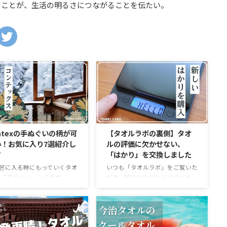
ることが、生活の明るさにつながることを伝たい。
ntexの手ぬぐいの柄が可
【タオルラボの裏側】タオ
い！お気に入り7選紹介し
ルの評価に欠かせない、
す
「はかり」を交換しました
呂に入る時にもっていくタオ
いつも「タオルラボ」をご覧いた
 「手ぬぐい」と「タオ
だき、誠にありがとうございま
、どっち派ですか？ タオル
す。 当サイトは、感覚的な使用
水力がよくてフワフワ気持ち
感だけでなく、タオルの機能を数
、手ぬぐいは乾きやすい。そ
値化し、定量的に評価すること
れにメリットはありますが、
で、本当に価値のあるタオル選び