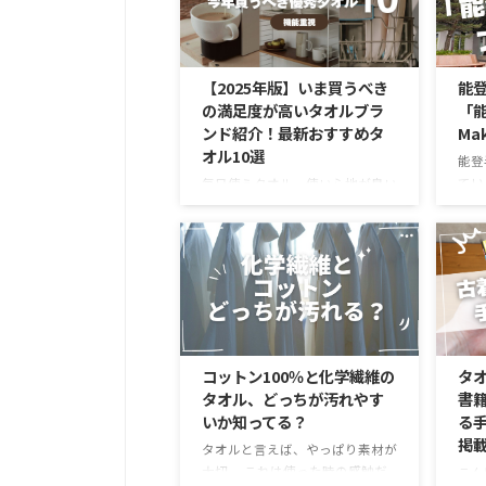
吸水
構造です。 実際に購入してわか
いっ
った使い心地や、100円とは思え
そん
ない仕様について詳しくレビュー
るの
します。 セリアで見つけた！和
【2025年版】いま買うべき
能
ko
モダンな「温泉フェイスタオル」
の満足度が高いタオルブラ
「
ぬぐ
セリアのタオルコーナーでみつけ
ンド紹介！最新おすすめタ
Ma
す。
た、日本らしいモチーフが描かれ
オル10選
ショ
た手ぬぐいタオルです。 今回購
能登
が可
入したものは、どこか懐かしさを
てい
毎日使うタオル、使い心地が良い
紹介
感じる温泉街のようなデザイン。
ない
だけで生活水準が上がったと感じ
ぬぐ
その可愛らしさは、小さな子供が
そん
させる重要なアイテムです。 タ
「温泉の入り口み ...
た、
オル選びで悩んだときには、確か
ジェ
なブランドが作る安定の品質のも
は以
のを選ぶのが良いです。 今回は
第2
流行や最新技術が使われているブ
Ma
ランドの中から今年注目のタオル
す。
をまとめていきます。 2025年に
コットン100％と化学繊維の
タ
標金
買うべきおすすめタオル10選 タ
タオル、どっちが汚れやす
書
ます
オルで重要なやわらかさ、吸水
いか知ってる？
る
と、
性、速乾性。これらを満たす新し
掲
も、
い技術や、新ブランドなどを中心
タオルと言えば、やっぱり素材が
広が
に実際に使って心地良いと感じた
大切。 これは使った時の感触だ
こん
ね。