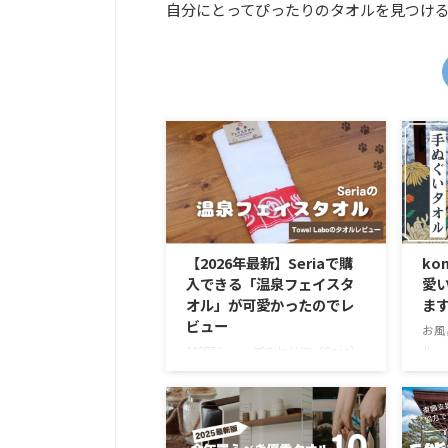
自分にとってぴったりのタオルを見つけ
【2026年最新】Seriaで購
ko
入できる「温泉フェイスタ
愛
オル」が可愛かったのでレ
ま
ビュー
お風
ル。
100円ショップのセリア（Seria）
ル」
で、非常にクオリティの高い「手
は吸
ぬぐいタオル」を見つけました。
いい
日本風の可愛らしいデザインはも
れぞ
ちろん、驚いたのはその機能的な