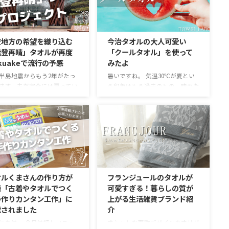
すれば乾きにくい、乾きやす
のサポートを目指しています。
てことは吸水力が足りない。
その定量評価の根幹をなす、非常
な悩みを一気に解決してくれ
に重要なツールがあります。それ
が、今治の老舗メーカー
が、タオルの重さを正確に測るた
登地方の希望を織り込む
今治タオルの大人可愛い
ntex（コンテックス）の「手
めの「はかり」です。 今回、長
能登再晴」タオルが再度
「クールタオル」を使って
いタオル（布ごよみ）」で
年活躍してくれた旧はかりが引退
kuakeで流行の予感
みたよ
 今回は、私が思わずコレク
し、新しい高精度なはかりを導入
ンしたくなってしまった、柄
しましたので、その舞台裏をご報
半島地震からもう2年がたっ
暑いですね。 気温30℃が夏とい
愛すぎるお気に入り7選をご
告させていただきます。 はかり
ます。未だ完全には戻ってい
う印象はもう過去のもの。晴れた
していきます。 kontex「手
交換の理由 評価の信頼性をさら
という話を聞きますよね。
日になるととにかく家の中も酷暑
いタオル」の3つのすごい ...
に高めるためにこれまで使用して
な被災地である能登から届い
です。 外出先で便利なのが、ネ
いた ...
タオルに関する復興支援プロ
ッククーラーだったりすると思い
クトが始まっています。これ
ますが、汗が出るような場面では
前も紹介した「能登再晴」の
なかなか快適さは持続しないとい
弾。今回も応援購入サービス
う欠点があったりします。 そん
kuakeで高い人気を見せていま
な時には、冷たくて、汗の拭きと
 今回は、公開わずか1日で目
りもできるタオルマフラーがおす
オルくまさんの作り方が
フランジュールのタオルが
額を達成する勢いとなってい
すめ。 今回は大人の女性が外で
籍「古着やタオルでつく
可愛すぎる！暮らしの質が
。 こうした人気をみている
つけても上品に見える、夏にぴっ
手作りカンタン工作」に
上がる生活雑貨ブランド紹
震災から時間が経った今で
たりのタオルマフラーの紹介で
載されました
介
能登への温かい想い日本中に
す。 今治製のタオルマフラーが
っていることを感じられます
素敵 crescendo（クレシェン
にちは。 今日は嬉しいニュ
オシャレな南欧デザインのオリジ
 「能登再晴」に込められた
ド）とは？ タオルの名産地・愛