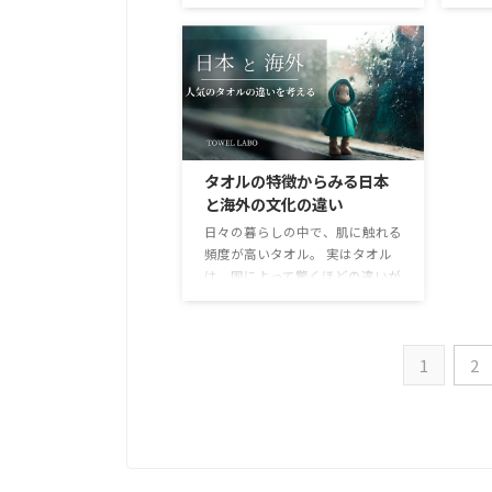
タオルを紹介していきます。
けでなく、吸水性から乾きやすさ
ース
能登
FooTokyo（フートウキョウ）
まであらゆるところに影響するか
めて
Foo Tokyoは上 ...
らです。 今回は、綺麗に使い続
社か
けるためには「コットン」と「化
「く
学繊維」のどちらが良いのかを解
容が
説していきます。 実は汚れにく
た。
さはコットンが有利 化学繊維と
ルの
いうとタオルではポリエステル、
思っ
タオルの特徴からみる日本
レーヨン、ナイロンあたりが使用
いお
と海外の文化の違い
されます。 これらを使うと糸が
学社
細くなったり、天然素材でないこ
籍に
日々の暮らしの中で、肌に触れる
とから安定した品質なものができ
の作
頻度が高いタオル。 実はタオル
あがり人気があります。特に最近
る書
は、国によって驚くほどの違いが
では滑らかな感触のマイクロファ
る手
あるんです。やはり文化が違う
イバーのタオルも多くの生活用品
称と
と、日用品との付き合い方は変わ
...
予約
るものですね。 今回は、日本人
1
2
と外国人、それぞれがどのような
タオルを好み、その背景にどんな
暮らしや価値観があるのかについ
て紹介していきます。 日本人が
好む「やわらかくて、ふわふわ」
なタオル 日本のタオルといえ