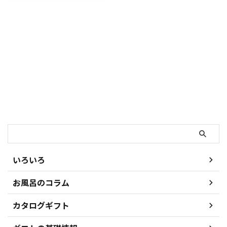
した。 朝起きたら急に背中から
首のあたりに激痛が走っていたの
です。寝違えたのかとしばらく勘
違いしたのですが、私の場合には
この痛みが猫背解消の兆候でし
た。 それはそうですよね。何十
年も猫背のままでいたのに、数日
で姿勢が良く保てるようになった
のですから。使わない筋肉も使う
でしょうし。 今回は私に起こっ
た猫背が改善の経験をお伝えしま
検索
す。 身体がまっすぐになった原
因と、私が感じた猫背の方がやっ
た方が良いことをお話ししていき
ます。 始まりは肩甲骨回りの筋
肉の調整でした 実は私の妻は、
いろいろ
身 ...
お風呂のコラム
カタログギフト