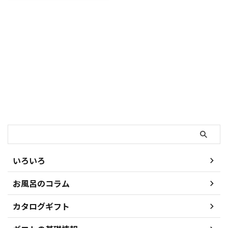
オルを購入して、使い心地を検証
しています。 一定期間自分で使
ってタオルのさわり心地を解説し
ているのですが、それでも使う頻
度があがってくるものと押入れの
奥にしまわれるものとに分かれて
いくのですよね。 今回はわが家
で特に使用頻度が高くなっている
タオルを場所別に紹介します。
自宅に持って置きたいタオルの条
件とは？ 多くのタオルを扱って
検索
いると、使用頻度が高くなるタオ
ルにはある傾向があることがわか
ってきます。 その特徴を考える
と、以下となりました。 こんな
タオルが家で使えるタオル 使う
いろいろ
...
お風呂のコラム
カタログギフト