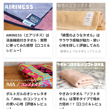
のタオルの特徴 ※タオル特徴ア
ヒポポタマスってどんなタオル？
イコンの説明をご覧になる方はコ
このタオルの特徴 ※タオル特徴
チラ OLSIAの無染色・オーガニッ
アイコンの説明をご覧になる方は
クタオルについて タオルブラン
コチラ ヒポポタマスはついに15
ドとして人気上昇中のOLSIA。オ
周年を迎えました 今や人気のあ
ーガニックコットンのタオルを中
るタオルブランド「ヒポポタマ
心として取り扱うブランドで、さ
ス」。タオルが好きな方であれば
AIRINESS（エアリネス）は
「綿雪のようなタオル」は
わり心地なめらかなものが多いの
オレンジ色のカバのブランドロゴ
消臭機能付きタオル｜実際
サラサラ感触が魅力・使い
が特徴です。 そんな人気タオル
を見たことがあるのではないでし
に使ってみた感想【口コミ＆
心地を詳しく評価してみた
ブランドから、待望の「オーガニ
ょうか。hippopotamus（ヒポポ
レビュー】
ックコットン」と「生成り」とい
綿雪のようなタオルってどんな
タマス）というブランド名は、英
う天然素材の風合いをたっぷり味
タオル？ このタオルの特徴 ※タ
語でカバという意味。色鮮やかな
AIRINESS（エアリネス）ってどん
わうことができるタオルが販売さ
オル特徴アイコンの説明をご覧に
タオルが特徴的です。 このタオ
なタオル？ このタオルの特徴 ※
れています。 これまでオーガニ
なる方はコチラ 綿雪のようなタ
ルブランド、2007年に東京でス
タオル特徴アイコンの説明をご覧
ックのタ ...
オルとは？ 綿雪のようなタオル
タートしたのですが今年2023年
になる方はコチラ AIRINESSと
は、さわり心地なめらかな無撚糸
は15周年目となります。 オーガ
は？ AIRINESS（エアリネス）と
タオル。毛羽落ちを表す数値であ
ニックコット ...
いうタオルは、コットン100％で
る毛羽脱落率が0.04％と通常の無
ありながら消臭機能をもった糸を
撚糸タオルの0.2％。従来の無撚
使って織られたものです。 この糸
ポルトガルのオシャレタオ
やぎみつタオル「ソフトタ
糸タオルと比較して5分の1に抑
によって汗のにおいを瞬間的に消
ル「JMA」のコンフェイト
オル」は薄手タイプで吸水
えられた、耐久性を上げられたタ
臭できるということで、スポーツ
の使い心地【評価＆レビュ
力低め！?【口コミ＆レビュ
オルになります。 明るく穏やか
やアウトドアで活躍するタオルに
ー】
ー】