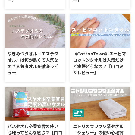
な色合いに優しいさわり心地、可
なります。 消臭効果は半永久的
愛い印象の強いタオルです。今回
といわれている点は非常に興味深
JMAのタオルってどんな？ この
やぎみつタオル「ソフトタオル」
は綿雪のようなタオルを見ていき
いタオル。今回初めて入手したの
タオルの特徴 ※タオル特徴アイ
ってどんなタオル？ このタオル
ましょう。 綿雪のようなタ ...
で、タオルとしての使い心地をみ
コンの説明をご覧になる方はコチ
の特徴 ※タオル特徴アイコンの
ていきましょう。 ...
ラ タオルメーカー「JMA」につ
説明をご覧になる方はコチラ や
いて JMA（ジェイエムエー）とい
ぎみつタオル「ソフトタオル」と
うブランドをご存知でしょうか。
は？ やぎみつタオルとは、今治
雑貨屋さんやオシャレアイテムに
のタオルメーカー八木満タオルの
敏感な方だと、もしかしたら気に
こと。メーカー自身がエステサロ
やぎみつタオル「エステタ
《CottonTown》スーピマ
なったことがあるかもしれませ
ンのパートナーと名乗っていると
オル」は何が良くて人気な
コットンタオルは人気だけ
ん。 実はJMAというのはポルトガ
おり、エステサロンで使いやすい
の？人気タオルを徹底レビ
ど実際どうなの？【口コミ
ルの人気タオルブランドであり、
タオルを多く開発しています。
ュー
＆レビュー】
ヨーロッパでは最大規模のタオル
同じブランドの「エステタオル」
メーカーのひとつなのです。 イ
とこのタオルが特に人気のあるモ
やぎみつタオル「エステタオ
スーピマコットンタオルってどん
ンポートブランドの中でも特に技
デルです。ソフトタオルはエステ
ル」ってどんなタオル？ このタ
なタオル？ このタオルの特徴 ※
術力が高く、カラフルで特徴でデ
タオルよりも薄手のタオルとなっ
オルの特徴 ※タオル特徴アイコ
タオル特徴アイコンの説明をご覧
ザインのタオルラインナ ...
ています。ホットタオル・フェイ
ンの説明をご覧になる方はコチラ
になる方はコチラ Cotton Town
シャル・デコルテ ...
やぎみつタオル「エステタオ
のスーピマコットンタオル こだ
ル」とは？ やぎみつタオルと
わりタオルと寝具を取り扱うお店
は、今治のタオルメーカー八木満
「Cotton Town（コットンタウ
タオルのこと。メーカー自身がエ
ン）」をご存知でしょうか。 楽
バスタオル卒業宣言の使い
ニトリのフワフワ系タオル
ステサロンのパートナーと名乗っ
天市場にあるタオルを取り扱うな
心地ってどんな感じ？【口コ
「シェリー」の使い心地評
ているいるとおり、エステサロン
かでも人気あるアイテムを販売し