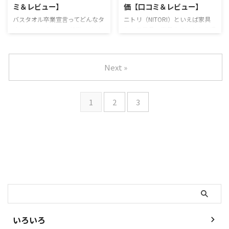
ミ＆レビュー】
価【口コミ＆レビュー】
で使いやすいタオルを多く開発し
ているお店。タオルを探している
ています。 拭き取り用のタオル
方なら目にしたことがある方もい
バスタオル卒業宣言ってどんなタ
ニトリ（NITORI）といえば家具
だけでなく、ベッド用に敷いて使
らっしゃるかもしれません。 今
オル？ このタオルの特徴 ※タオ
から日用品、寝具までとかなり幅
うシーツ用タオルやヘアターバン
回はCotton Townの中でも特に人
ル特徴アイコンの説明をご覧にな
広くおうちでつかうものを揃えて
など関連アイテムも豊富です。 有
気があるスーピマコットンタオル
る方はコチラ バスタオル卒業宣
いるお店。 我が家も収納や調理
名サロネーゼもお店でやぎみつタ
を試してみました。写真つきで解
言の評価 最近雑貨屋さんを歩い
具などでお世話になっています。
Next »
オルのも ...
...
ていると見かけるようになったバ
実はニトリもさすがの品揃えで、
スタオル卒業宣言の文字。 手に
タオルも充実していているので
取ってみると、見た目にフカフカ
す。超低価格のものからハイグレ
1
2
3
していてすごく良さそうに感じま
ードの糸を使ったものまで多くの
す。今回はバスタオル卒業宣言の
タオルが販売されています。 今
使い心地についてお伝えしていき
回は1,000円以内でバスタオルが
ます。 バスタオル卒業宣言の特
購入できる、「シェリー」という
徴は？ バスタオル卒業宣言は、
シリーズのタオルの評価を進めて
おぼろタオルが作るふわふわ系タ
いきます。 ニトリ「シェリー」
オルです。甘撚りの糸が使われて
ってどんなタオル？ このタオル
検索
いるので、エアリー感を感じられ
の特徴 ※タオル特徴アイコンの
るタオル バス ...
説明をご覧になる方はコ ...
いろいろ