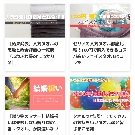
色々特徴があると感じます。 今
という、本当にエコなタオルを紹
回はタオルの商品名に、フォーカ
介します。 タオルの原料に起こ
スしてみます。 名づけ方の特徴
るロス糸についての現実 最近知
と、プレゼントした時に気付く人
ったタオル製造のお話。聞いてみ
が受け取る印象について解説して
ると確かにという原料を作る時の
いきます。 タオルの商品名の名
ロスについてです。 タオルの原
付け方とプレゼントの印象 単に
料というと、これは糸であるとい
【結果発表】人気タオルの
セリアの人気タオル徹底比
今治タオルとか泉州タオルのよう
うのはみなさんご存知かと思いま
感触と総合評価の一覧表
較！100円で購入できるコス
な、産地ごとに決められている総
す。 糸を作る会社では、それを
（ふわふわ系orしっかり
パ高いフェイスタオルはコ
合的なブランドもプレゼントには
織って布にするメーカーさんに輸
系）
レだ
大切でしょう。 ただ、商品名に
送するのですが、まれにアクシデ
もタオルブランドが心を込めたそ
ントで糸が切れてしまうことがあ
どのタオルがふわふわ系か知り
タオル専門サイト「タオルラボ」
のタオルへの気持ちやコンセプト
るそうなのです。 画像：
たい方に 知りたい人気タオルの
が100円ショップセリア「Seria」
が入っているもの。 今回はタオ
Makuake 納品前のNG品というこ
特徴を知ることができる一覧表で
で購入できるタオル評価していき
ルにつけられた商品名の種類、そ
とで、このタイプの糸切れしたボ
す。 自分が好きなタオルはふわ
ます。 高級タオルと同様にさわ
...
ビン糸は、糸屋さんが処分しな ...
ふわ系なのか、しっかり系なのか
り心地や吸水性などの観点から評
の目安となるでしょう。もし、お
価していきます。 ポップなデザ
気に入りのタオルが一覧にあれ
インが多いのがセリアの特徴 100
ば、それに近い密度のものを選ぶ
円均一の人気店セリアは可愛い雑
【贈り物のマナー】結婚祝
タオルラボ2周年！たくさん
と近い特徴のものが見つかりやす
貨や女性に嬉しいデザインが豊富
いは失敗しない贈り物の定
の気持ちいいタオル達と皆
いです。同じ密度やタイプの中
なお店。タオルについても比較的
番『タオル』が間違いない
さまに感謝
で、点数の高いものを選んでみる
ポップな柄物が多いです。 今回