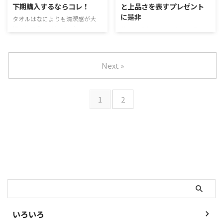
下期購入するならコレ！
と上品さを表すプレゼント
るような色とも言えるでしょう。
できませんよね。 毎日の生活に
に是非
今回は、種類豊富で意外と人気が
欠かせないタオルだからこそ、大
タオルはなによりも清潔感が大
あるグリーンのタオルについて紹
切な方みんなに喜んでもらえる色
切！と思う人はとても多いでしょ
昔から「紫」という色は上品さと
介します。 グリーンの国産オスス
選びは念入りにしたいものです。
う。そのため白いタオルは不動の
高貴さをあらわすもの。清潔感を
メバスタオル 6選 若草色、鶯（う
年齢や性別関係なく喜んでもらえ
人気がありますが、爽やかな水色
感じさせるのでおうちのなかでお
ぐいす）色、萌葱（あさぎ）色、
るタオル選びをするのであれば、
も人気のカラーです。 家じゅうの
水を扱う場所にぴったりです。水
Next »
山葵（わさび）色、抹茶 ...
茶色のタオルがおすすめです。 ...
どこにおいても明るい印象を作る
周りを美しく保つのは気持ちを
水色のタオルは、インテリアの差
清々しくしてくれますし、これに
し色にもなる貴重なもの。ここで
よって毎日が楽しくなってくる心
1
2
はいろいろな色の水色タオルを紹
地がするものです。 実は白や茶
介します。海や空の自然の色です
系のタオルなどについで紫色のタ
ので、グリーン系についで癒しの
オルは贈り物の人気色だったりす
効果が高いというのも人気の秘密
るのです。 上品な印象の紫色の
でしょう。 男性女性とあまり区
タオルは使っては見たいものの自
別する事なく使用されるので、贈
分では購入しない色というのもタ
り物にも喜ばれます。 育てるタ
オルギフトになりやすいポイン
検索
オル DAY by DAY 「育てるタオル
ト。 ここでは、可愛らしくもあ
DAY by D ...
りながら落ち着いた雰囲気の紫タ
オルを購入したい、あるいはプレ
ゼン ...
いろいろ