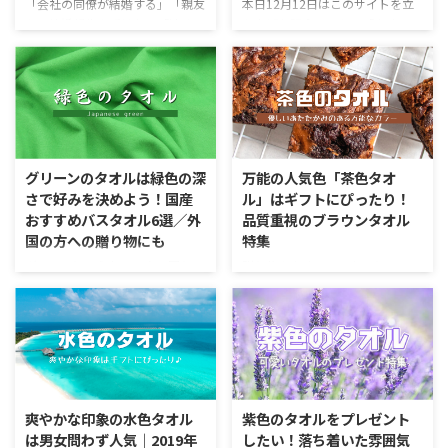
と、吸水力や毛羽落ちの少なさの
はあえて素材に注目した人気のあ
「会社の同僚が結婚する」「親友
本日12月12日はこのサイトを立
点でより良いものに出会えると思
るフェイスタオルをチョイスして
から結婚報告を受けた」「遠くに
ち上げた記念日である「タオルラ
います。 タオルのふわふわ度と
きました。エントリーしたのは以
住むいとこが結婚した」、おめで
ボの日」。サイト開設から今日で
評価結果の一覧 これまでに実際
下のタオルです。 セリアのフェ
とうの気持ちを上手に伝えたいけ
2年が経ったことになります。 ま
にタオルラボが触って採点したタ
イスタオル評価一覧 商品名 毛羽
れど、いざ「結婚祝い」とを考え
ず好きなことを発信すると決め
オルのさわり心地につ ...
が少ないフェイス ...
ると、どんなことに気をつけなが
て、やるからには毎日使って楽し
ら、何を選んだらいいかわからな
い気分になるタオルについての知
いという方も多いはず。 今回
識をまとめていこうと思って最初
は、多様化している結婚の形も視
作りました。ずっとこだわり続け
グリーンのタオルは緑色の深
万能の人気色「茶色タオ
野に入れた「結婚祝いのマナー」
たタオルについての情報を皆様に
さで好みを決めよう！国産
ル」はギフトにぴったり！
について解説していきます。 ま
お届けできていることを実感でき
おすすめバスタオル6選／外
品質重視のブラウンタオル
た、特にタオルの評価が高いもの
ており、大変やりがいを感じてお
国の方への贈り物にも
特集
から、結婚祝いとして絶対に失敗
ります。 皆様がこのサイトを読
しないであろう鉄板タオルを紹介
んでくださっていることが、これ
グリーンという色は、身の回りに
贈り物をタオルにしたいと思って
します。 ＼混同しやすい「結婚
まで飽き性だった私が継続できて
ある自然の中にあって、とても身
いて、何色のタオルにすればいい
内祝い」の特集はこちら／ 結婚
いる理由だろうと本当にありがた
近なカラー。 私たちが口にする
のかと悩みますよね。 年齢層が
のお祝いのお返しの ...
く思っています。 この１年の ...
ものにも、たくさんのグリーンが
幅広いお祝いのお返しや結婚式の
あります。お茶を飲む習慣がある
引き出物などの場合にはシンプル
日本人にとってグリーンは、生活
な白いタオルか木箱入りで格を上
になじんだ色。海外から日本を訪
げる演出もおすすめ。 それでも
れた人に大人気のお菓子は、抹茶
やはりちょっと最新のこだわりの
爽やかな印象の水色タオル
紫色のタオルをプレゼント
味と言われるほど、外国の人から
タオルで、色は落ち着いたものを
は男女問わず人気｜2019年
したい！落ち着いた雰囲気
みれば緑色は日本の文化を象徴す
と考えるとなかなか決めることが