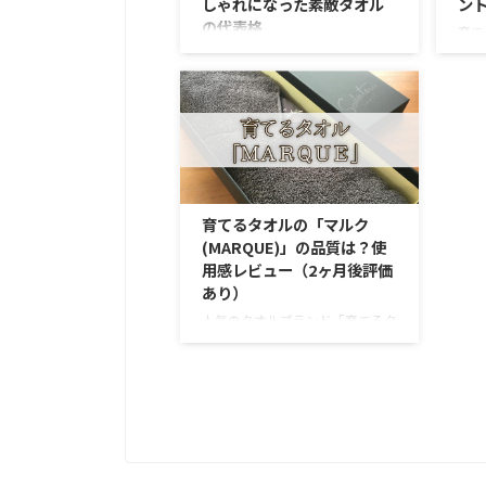
しゃれになった素敵タオル
ン
の代表格
育て
ムラ
当ページはプロモーションを含み
「M
ます 育てるタオルというと、新
定も
宿伊勢丹、阪急うめだ本店、京都
カー
高島屋など多くの人気百貨店で販
トゥ
売されるほどの超人気タオルブラ
ちら
ンド。 知名度もかなり上がって
切な
いて、気になるタオルとして使い
ても
心地が気になる方も多いと思いま
育てるタオルの「マルク
るタ
す。 今回は育てるタオルのライ
(MARQUE)」の品質は？使
タオ
ンナップの中でもフラッグシップ
用感レビュー（2ヶ月後評価
トで
モデルである「MARQUE」がデザ
あり）
つの
インなど新しくなっていましたの
ルー
で、最新版としてチェックしてい
人気のタオルブランド「育てるタ
名称
きたいと思います。 育てるタオ
オル」の最高級のグレードの
トゥ
ル「MARQUE（マルク）」とは？
MARQUEのレビューしていきま
素材 
育てるタオルのラインナップの中
す。 MARQUEは名前がカッコよ
でも最高級ラインのタ ...
すぎて、私はすぐに読めなかった
のですが「マルク」と読むのが正
しいそうです。 カッコいいアイ
テムはやはり洒落た名前がつけら