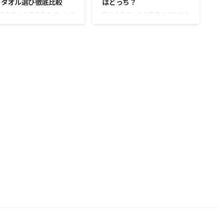
トタオル選び徹底比較
はどっち？
るタオルの最高級のプレミア
育てるタオルの最高級のプロダク
インとして人気のある
トラインとして人気のある
ARQUE」と今治ブランドの認
「MARQUE（マルク）」とフワフ
受けている老舗のタオルメー
ワの触り心地と軽い使用感が女性
が作る、プレミアムラインの
を中心に高い支持を得ている
ルータオル「HOTEL」。ど
「feel（フィール）」。 どちらも
も確かな品質と信頼感で、大
人気のあるタオルですが、どちら
人や特別感のあるギフトとし
を買うべきかわからない方は多い
定評のある製品です。 育て
でしょう。 どちらを選んでも使
オル「MARQUE」・トゥルー
い心地はいいのですが、今回はそ
ル「HOTEL」比較表 当サイ
の差について詳しく言及していき
の評価でもトップクラスの2
たいと思います。 育てるタオル
タオル、育てるタオルとトゥ
「MARQUE」VS「feel」比較表 現
タオルを比較していきます。
在話題の新世代タオル育てるタオ
 育てるタオル「MARQUE」
ル。その中でも人気の2シリーズ
ルータオル「HOTEL」 糸の
の比較をしてみましょう。 名称
スポ ...
育てるタオル「M ...