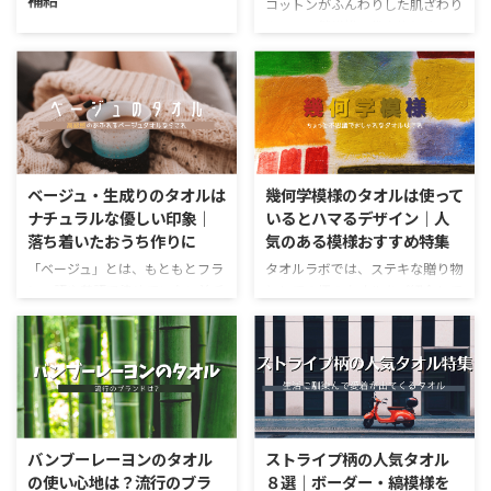
ませんが、奥行きのある色合いの
認したいでしょうから、完璧なも
コットンがふんわりした肌ざわり
ための技術と覚えておくと良いで
のを選ぶのは難しいと感じていら
をもつ天然繊維の代表格とする
太陽をあらわす色といえば、オレ
しょう。 今回は、特徴のある杢
っしゃるでしょう。 今回はタオ
と、リネンはさっぱりした軽い使
ンジですね。さわやかで、みずみ
糸（もくいと）をつかった立体感
ルの説明にありがちな解説用語と
いごこちの天然繊維の代表です。
ずしい印象を受けるのは、果物の
のあるカラーがたくさん見つかる
それから予想される触り心地や機
コットンは「綿」、リネンは「亜
オレンジの印象もあるからでしょ
メ ...
能についてメリット・デメ ...
麻（あま）」。フランス語では
う。どちらも生命力にあふれ、明
「リンネル」と言い、日本でもリ
るい気分になるイメージです。部
ンネルと呼んでいるメーカーもあ
屋の中に、ビビットなオレンジ色
ります。 麻繊維は世界中で古く
があると元気になります。 個性
ベージュ・生成りのタオルは
幾何学模様のタオルは使って
からつかわれてきました。日本で
の強い色ですが、シンプルなカラ
ナチュラルな優しい印象｜
いるとハマるデザイン｜人
は、同じ麻の一種の「苧麻（から
ーや落ち着いたカラーの差し色と
落ち着いたおうち作りに
気のある模様おすすめ特集
むし）」を使ってきました。 海
してもステキ。贈り物としてオレ
外から亜麻がもたらされたとき、
ンジ色のバスタオルを選べばセン
「ベージュ」とは、もともとフラ
タオルラボでは、ステキな贈り物
苧麻と似た性質をもっていたの
スが光ります。 今回は、プレゼ
ンス語や英語で染めていない羊毛
としての柄のタオルをご紹介して
で、一時はリネンを麻繊維の総称
ントとしても魅力のあるオレンジ
での毛織物のことを意味していま
きましたが、ストライプやドット
としていた時代もありましたが、
色のタオルをご紹介していきま
した。 染めていない羊毛はごく
でもない、図形の繰り返しや重な
天然繊維に注目が集まっている近
す。 オススメのオレンジのタオ
薄い黄色や茶色で、そのやさしい
りがなんだか心惹かれる、不思議
年では ...
ル5選 オレンジは、生活に取り入
ふんわりとしたナチュラルな風合
な柄のタオルというのもありま
...
いが、色を表す言葉として定着し
す。 今回は、そんなちょっと不
たのです。そのためか、ベージュ
思議で魅力的な柄のタオルをご紹
カラーは「そのまま」である色、
介していきます。 「幾何学模
バンブーレーヨンのタオル
ストライプ柄の人気タオル
「ナチュラル」な色というイメー
様」ちょっと不思議でオシャレな
の使い心地は？流行のブラ
８選｜ボーダー・縞模様を
ジがあります。 コットンのベー
タオル 「幾何学模様（きかがく