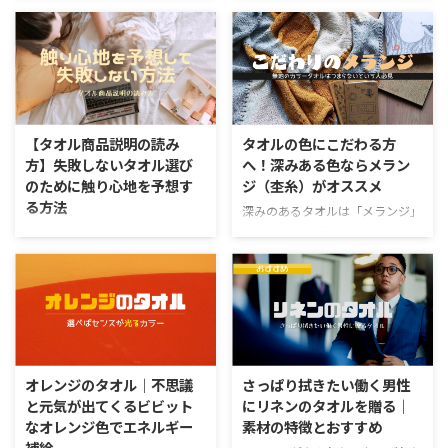
を使わない家庭は無いことでしょ
意外にもトータルのデザインは重
う。生活に密着しているために、
要です。 色々なブランドが数多
用途に応じた種類が多いのがタオ
くのタオルを販売していますが、
ルの大きな特徴です。 そのた
ブランドロゴやタグまでトータル
め、多くの種類のタオルが存在
で気にしている会社は意外と少な
し、自分に合ったタオルを見つけ
いものです。 今回はブランドロ
るのは意外と大変。 選択肢が多
ゴがタオルについているタオルの
【タオル商品説明の読み
タオルの色にこだわる方
いというのもありがたい反面、迷
中で、特におしゃれ度が高いと感
方】失敗しないタオル選び
へ！深みある色ならメラン
いが生じてしまいますよね。 今
じたものについてランキングで紹
のために触り心地を予想す
ジ（杢糸）がオススメ
回はタオルを購入する時にここだ
介していきます。見るだけで明ら
る方法
けは抑えておくと良いという選び
かに良いものとわかるタオル選び
深みのあるタオルは「メランジ」
方をお伝えしていきます。 タオ
にご使用ください。 カッコいい
が素敵 絵画や写真など芸術性の
最近ではインターネットを使って
ルの使い心地のチェックポイント
タオルの特徴 これまでに手に取
高いものが好きの方、1色の糸だ
タオルを購入する方が増えていま
素材や使用する用途をしっかり決
ったことのあるタオルの中でも、
けでつくられたのっぺりしたタオ
す。 楽天市場やamazonなどの大
めたら、次は実際に使う時にどん
特におしゃれだと思うブランドは
ルにもの足りなさを感じていませ
手ショッピングモールにもタオル
な使い心地になるかを想定しまし
ロゴがおしゃれ。 タオルを見た
んか？ 服やインテリアの色づか
メーカーが直販店をオープンした
ょ ...
...
いなどにこだわりのあるアナタに
りしていますよね。このおかげで
とって、いま、ファッション業界
上質なタオルを入手しやすくなっ
でも注目されているキーワード
ているわけですが、実際に触って
オレンジのタオル｜不思議
さっぱり拭きたい働く男性
「メランジ」をとり入れたタオル
いないものを購入するのって難し
と元気が出てくるビビット
にリネンのタオルを贈る｜
をオススメします。 メランジと
いですよね。 特に肌触り重視の
なオレンジ色でエネルギー
素材の特徴とおすすめ
いう言葉は聞きなれないかもしれ
方はちょっとしたニュアンスを確
補給