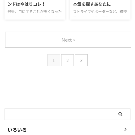
ンドはやはりコレ！
本気を探すあなたに
ジュの色について 染めていない
もよう）」の定義はいろいろあり
そのままの羊毛の色がごく薄い黄
ますが、今回は、服やタオルの柄
最近、目にすることが多くなった
ストライプやボーダーなど、縞模
色や茶色であるように、良質なタ
と考えて広い範囲で定義していき
バンブーレーヨンをつかったタオ
様のバスタオルは定番のなかでも
オルの主な材料の綿花（コット
ます。 幾何学模様とは 単純な図
ル。「バンブー」とは「竹」のこ
人気のある柄です。タオルラボで
ン）のそのままの色も、ごく薄い
形を部品として、平行移動・回
と。竹を原料につくられた合成繊
も多くのタオル特集でオススメの
黄色や茶色＝ベージュであるもの
転・反転させたり、拡大・縮小を
維のことをバンブーレーヨンとい
贈り物のタオルを紹介してきまし
Next »
が ...
した ...
い、いま、タオルの素材としても
たが、自分では見つけにくいカテ
注目が集まっています。 今回は、
ゴリのタオルなのか評価いただい
バンブーレーヨンのタオルについ
ています。 今回は、これまでタ
1
2
3
て、ご紹介していきます。 竹から
オルラボでご紹介したストライプ
作るレーヨンがタオルの素材とし
の柄のタオルを含めておすすめの
て注目される2つの理由 竹を原料
タオルを紹介しています。特集記
にしたバンブーレーヨンがタオル
事やレビューも合わせて掲載して
として人気が出ている理由につい
いますので、楽しみながらご覧く
てみていきましょう。 理由１ 竹
ださいね。 ストライプ柄のおす
の成長が速いために環境に優しい
すめタオル ストライプやボーダ
検索
竹は、普通の木よりも成長がはや
ー柄のタオルは人気の柄というこ
く、肥料や農薬のない ...
ともあり、メーカーさんの代表的
...
いろいろ