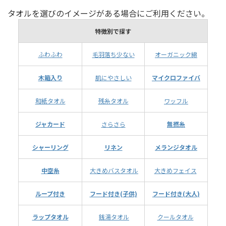
タオルを選びのイメージがある場合にご利用ください。
特徴別で探す
ふわふわ
毛羽落ち少ない
オーガニック綿
木箱入り
肌にやさしい
マイクロファイバ
和紙タオル
残糸タオル
ワッフル
ジャカード
さらさら
無撚糸
シャーリング
リネン
メランジタオル
中空糸
大きめバスタオル
大きめフェイス
ループ付き
フード付き(子供)
フード付き(大人)
ラップタオル
銭湯タオル
クールタオル