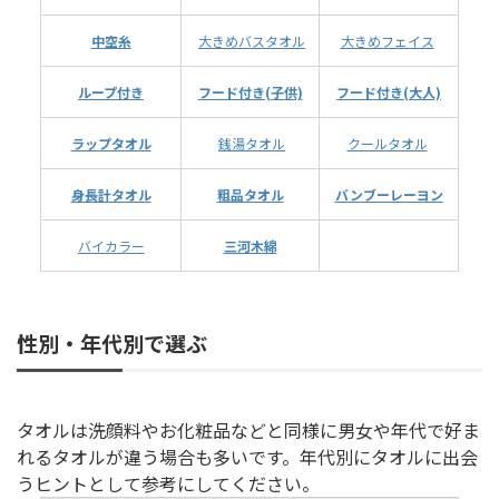
中空糸
大きめバスタオル
大きめフェイス
ループ付き
フード付き(子供)
フード付き(大人)
ラップタオル
銭湯タオル
クールタオル
身長計タオル
粗品タオル
バンブーレーヨン
バイカラー
三河木綿
性別・年代別で選ぶ
タオルは洗顔料やお化粧品などと同様に男女や年代で好ま
れるタオルが違う場合も多いです。年代別にタオルに出会
うヒントとして参考にしてください。