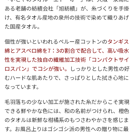
ある老舗の紡績会社「旭紡績」が、糸づくりを手掛
け、有名タオル産地の泉州の技術で染めて織りあげ
た国産タオル。
個性が強いといわれるペルー産コットンの
タンギス
綿とアスペロ綿を7：3の割合で配合して、高い吸水
性を実現した独自の繊維加工技術「コンパクトサイ
ロスパン」でコシが強い。
しっかりとした男性の好
むハードな肌あたりで、さっぱりとした拭き心地に
なっています。
毛羽落ちの少ない加工が施された糸だからこそ実現
できる鮮やかな色には、和の名前がつけられ、橙色
のタオルは新鮮な柑橘系のもつさわやかさを感じま
す。お風呂上りはゴシゴシ派の男性への贈り物に最