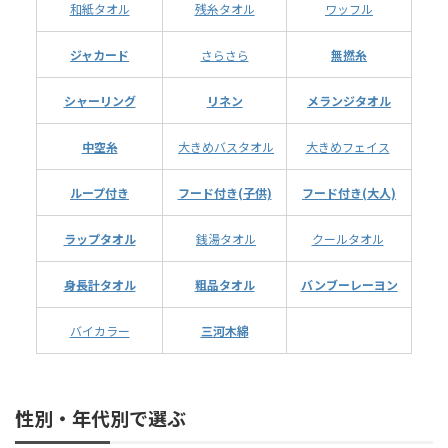
和紙タオル
残糸タオル
ワッフル
ジャカード
さらさら
無撚糸
シャーリング
リネン
メランジタオル
中空糸
大きめバスタオル
大きめフェイス
ループ付き
フード付き(子供)
フード付き(大人)
ラップタオル
銭湯タオル
クールタオル
身長計タオル
粗品タオル
バンブーレーヨン
バイカラー
三河木綿
性別・年代別で選ぶ