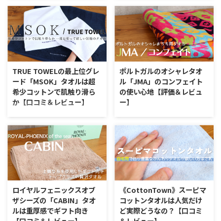
アイコンの説明をご覧になる方は
特徴 ※タオル特徴アイコンの説
コチラ 「礼-rei-」タオルの特徴に
明をご覧になる方はコチラ 東京
ついて 今治タオルの中でも贈り
インテリアは家具やインテリアを
物を専門にしているタオルブラン
取り扱う家具小売店です。 リビ
ド「sara-la（さらら）」。一般的
ングやダイニングの素敵な家具が
にもタオルはプレゼント用途で便
できる人気のあるお店ですが、実
利ですが、タオルの品質からパッ
は生活雑貨も豊富に揃っているん
TRUE TOWELの最上位グレ
ポルトガルのオシャレタオ
ケージまでトータルで贈り物にし
です。 特に食器が素敵で、使い
ード「MSOK」タオルは超
ル「JMA」のコンフェイト
やすいというのが便利ですね。
やすそうなオシャレなお皿やカッ
希少コットンで肌触り滑ら
の使い心地【評価＆レビュ
ちなみにsara-laのタオルは今治タ
プが明らかにお値段以上の魅力を
か【口コミ＆レビュー】
ー】
オルソムリエがデザインしてお
出しています。今回は東京インテ
り、専門知識がしっかりつまった
リアのタオルについて実際に手に
TRUE TOWEL「MSOK（エムエ
JMAのタオルってどんな？ この
極上の仕上がりになっています。
とって使い心地を確認していきま
スオーケー）」ってどんなタオ
タオルの特徴 ※タオル特徴アイ
今回紹介するのは『礼-re ...
す。 東京インテリア「if wave」
ル？ このタオルの特徴 ※タオル
コンの説明をご覧になる方はコチ
...
特徴アイコンの説明をご覧になる
ラ タオルメーカー「JMA」につ
方はコチラ TRUE
いて JMA（ジェイエムエー）とい
TOWEL「MSOK」とは？ 今治の
うブランドをご存知でしょうか。
実力派タオルメーカーである正岡
雑貨屋さんやオシャレアイテムに
タオルが直営するブランドTRUE
敏感な方だと、もしかしたら気に
ロイヤルフェニックスオブ
《CottonTown》スーピマ
TOWEL。こちらのブランドが送
なったことがあるかもしれませ
ザシーズの「CABIN」タオ
コットンタオルは人気だけ
る2023年最新のタオルが
ん。 実はJMAというのはポルトガ
ルは重厚感でギフト向き
ど実際どうなの？【口コミ
「MSOK（エムエスオーケー）」
ルの人気タオルブランドであり、
【口コミ＆レビュー】
＆レビュー】