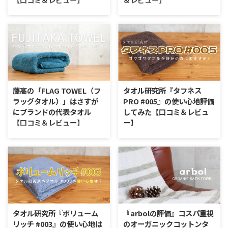
なのです。 そして、MSOKはタオ
ヨーロッパでは最大規模のタオル
ル製造技術が非常に高いメーカー
メーカーのひとつなのです。 イ
「CABIN TOWEL」ってどんなタ
スーピマコットンタオルってどん
において、最上位に位置づけられ
ンポートブランドの中でも特に技
オル？ このタオルの特徴 ※タオ
なタオル？ このタオルの特徴 ※
るとにかく品質にこだわったシリ
術力が高く、カラフルで特徴でデ
ル特徴アイコンの説明をご覧にな
タオル特徴アイコンの説明をご覧
ーズなのです。 モ ...
ザインのタオルラインナ ...
る方はコチラ ロイヤルフェニッ
になる方はコチラ Cotton Town
クスオブザシーズの「CABIN」と
のスーピマコットンタオル こだ
は？ 「ROYAL PHOENIX of the
わりタオルと寝具を取り扱うお店
seas（ロイヤルフェニックスオブ
「Cotton Town（コットンタウ
ザシーズ）」という最上位モデ
ン）」をご存知でしょうか。 楽
藤高の「FLAG TOWEL（フ
タオル研究所『タフネス
ル。それがCABIN（キャビン）と
天市場にあるタオルを取り扱うな
ラッグタオル）」はさすが
PRO #005』の使い心地評価
いうシリーズのタオルです。 ロイ
かでも人気あるアイテムを販売し
にブランドの代表タオル
してみた【口コミ＆レビュ
ヤルフェニックスは今治の老舗タ
ているお店。タオルを探している
【口コミ＆レビュー】
ー】
オルメーカーが運営するプライベ
方なら目にしたことがある方もい
ートブランドになります。まるで
らっしゃるかもしれません。 今
FLAG TOWEL（フラッグタオル）
タオル研究所のタフネスPROって
海外のブランドのようなしっかり
回はCotton Townの中でも特に人
ってどんなタオル？ このタオル
どんなタオル？ このタオルの特
として重厚感のあるタ ...
気があるスーピマコットンタオル
の特徴 ※タオル特徴アイコンの
徴 ※タオル特徴アイコンの説明
を試してみました。写真つきで解
説明をご覧になる方はコチラ
をご覧になる方はコチラ タオル
...
「FLAG TOWEL」の特徴について
研究所「タフネス PRO #005」の
藤高タオルが、メーカーのフラッ
特徴について コストパフォーマ
グシップとなるタオルとして作っ
ンスが抜群ということで、気にし
たのが「フラッグタオル」です。
ている方の多い「タオル研究所」
タオル研究所『ボリューム
『arbolの評価』コスパ重視
フラッグシップは、ビジネス用語
のタオル。Amazonで購入できる
リッチ #003』の使い心地は
のオーガニックコットンタ
だったりするのですが、ブランド
タオルなのですが、以外に種類が