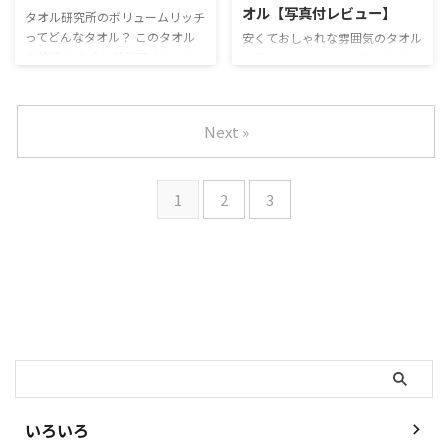
オル【写真付レビュー】
タオル研究所のボリュームリッチ
の商品の中で代表となるものとい
多くてわかりにくくもあります。
ってどんなタオル？ このタオル
う意味です。ブランドの顔となる
今回はタオル研究所のシリーズの
安くておしゃれな雰囲気のタオル
の特徴 ※タオル特徴アイコンの
ために、最重要とか最上級のもの
中で、丈夫さに特徴をもつちょっ
を探していたところ、気になるも
説明をご覧になる方はコチラ タ
をさすことも。 ベーシックを目
と硬めの「タフネス PRO #005」
のを見つけました。それが
オル研究所「ボリュームリッチ
指しながらも上質、そんなタオル
を実際に使ってみました。 タフ
「arbol」のFULLFY TOWEL
#003」の特徴について 安くて質
になっています。 色は常設で10
ネスPROは、重量感があるタイプ
FULLFYはふわふわという意味な
Next »
がいいと非常に評判の良い「タオ
色。B ( ...
のタ ...
ので、つい期待してしまう一枚。
ル研究所」のタオル。Amazonで
今回はこのタオルの使い心地を実
購入できるタオルでは人気がある
際に購入して使った感想を書いて
ブランドです。 今回はタオル研
1
2
3
いきます。 「arbol」FULLFY
究所のシリーズの中でも、もっと
TOWELってどんなタオル？ この
も使い心地で高級感がありそうな
タオルの特徴 ※タオル特徴アイ
「ボリュームリッチ #003」を評
コンの説明をご覧になる方はコチ
価していきます。 ボリュームリ
ラ 「arbol」FULLFY TOWELの特
ッチは、タオル研究所の中でも特
徴 arbolのタオルは実はオーガニ
に吸水スピード、吸水量、吸水方
ックという、身体に優しいタオ
検索
向を使い心地が良い ...
ル。見た目がオ ...
いろいろ