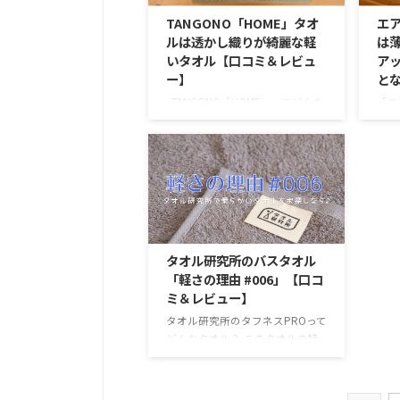
わり心地なめらかなものが多いの
糸タ
TANGONO「HOME」タオ
エ
が特徴です。 そんな人気タオル
られ
ルは透かし織りが綺麗な軽
は
ブランドから、待望の「オーガニ
ルに
いタオル【口コミ＆レビュ
ア
ックコットン」と「生成り」とい
色合
ー】
と
う天然素材の風合いをたっぷり味
い印
わうことができるタオルが販売さ
綿雪
TANGONO「HOME」ってどんな
「エ
れています。 これまでオーガニ
しょ
タオル？ このタオルの特徴 ※タ
わの
ックのタ ...
オル特徴アイコンの説明をご覧に
圧倒
なる方はコチラ
を浴
TANGONO「HOME」とは？
ボで
TANGONOのHOMEタオルは、ふ
ンド
んわり優しい触り心地のタオルで
かお
す。淡い透かし織りのパイル地
オル
に、濃い色のヘム。 爽やかな雰
ル特
タオル研究所のバスタオル
囲気に、普段使いにピッタリのタ
る方
「軽さの理由 #006」【口コ
オルの特徴。使いやすい一枚にな
は？
ミ＆レビュー】
るでしょう。 HOMEは今治タオル
のは
実はHOMEシリーズは今治タオル
「浅
タオル研究所のタフネスPROって
ブランド。しっかりとヘムの部分
す。
どんなタオル？ このタオルの特
にブランドタグがつけられていま
店を
徴 ※タオル特徴アイコンの説明
す。 サマルカンダリア ...
絶好
をご覧になる方はコチラ タオル
れも
研究所「軽さの理由 #006」の特