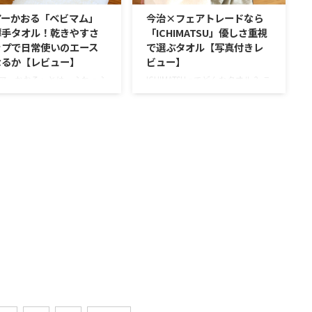
オルと比較して5分の1に抑え
のearthというタオル、他にはな
アーかおる「ベビマム」
今治×フェアトレードなら
た、耐久性を上げられたタオ
い特別な糸を原料に使っているた
薄手タオル！乾きやすさ
「ICHIMATSU」優しさ重視
なります。 明るく穏やかな
めに地球に優しいのです。 廃棄
ップで日常使いのエース
で選ぶタオル【写真付きレ
いに優しいさわり心地、可愛
される予定だった糸を使って織ら
なるか【レビュー】
ビュー】
象の強いタオルです。今回は
れたタオルなのです。 糸のメー
のようなタオルを見ていきま
カーは、もちろん糸が売り物。円
アーかおる」とは、ふわっふ
ICHIMATSUってどんなタオル？ こ
う。 綿雪のようなタ ...
筒状に巻かれた状態でタオルや布
ボリュームと肌触りの良さ、
のタオルの特徴 ※タオル特徴ア
を作る工場に納品されます。た
的な吸水性と速乾性で大注目
イコンの説明をご覧になる方はコ
だ。 ...
びているタオル。 タオルラ
チラ オーガニックコットンのタ
も高評価を維持しているブラ
オルは多くありますが、今回見つ
タオルになります。 エアー
けたのは珍しいフェアトレードの
る「ベビマム」ってどんなタ
タオル。 2022年時点ではフェア
？ このタオルの特徴 ※タオ
トレードのマークがついたタオル
徴アイコンの説明をご覧にな
はそう多くないのが実際のとこ
はコチラ エアーかおると
ろ。 今回は、今治で作られてい
 エアーかおるを作っている
るフェアトレード認証を受けてい
岐阜県安八町に本社がある
るタオルを実際に使ってみまし
野撚糸」という会社になりま
た。触り心地や使った感想をお伝
2021年にはお店初となる直営
えしていきます。 フェアトレー
オープンさせ、人気実力共に
ドのタオル「ICHIMATSU」 これか
調のブランドなのです。 そ
ら長く製品を作り続けることを考
そのはず、このタオルはリ ...
えて、最近 ...