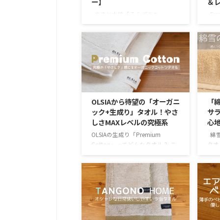
ー】
＆
やまと木綿「そらごこち
Fr
（SOraGOCOCHI）」ってどんな
バー
タオル？ このタオルの特徴 ※タ
この
オル特徴アイコンの説明をご覧に
アイ
なる方はコチラ 「そらごこち」
コチ
タオルとは？ やまと木綿そらご
ファ
こちタオル（SOraGOCOCHI）
はす
は、1921年創業と歴史のあるメー
が購
カーである藤井株式会社が作るオ
フラ
OLSIAから待望の「オーガニ
「
リジナルタオル。 奈良県の橿原
ルの
ック+生成り」タオル！やさ
サ
で糸からタオルまでの工程を製造
子向
しさMAXレベルの究極系
心
しているというメーカーの技術の
があ
結晶となるタオルなのです。糸か
付い
OLSIAの生成り「Premium
綿雪
らタオルの設計ができるのがこち
まし
Cotton」ってどんなタオル？ こ
タオ
らの会社の強みですね。 今回使
気のタ
のタオルの特徴 ※タオル特徴ア
オル
った「そらごこち」は ...
イコンの説明をご覧になる方はコ
なる
チラ OLSIAの無染色・オーガニッ
オル
クタオルについて タオルブラン
は、
ドとして人気上昇中のOLSIA。オ
タオ
ーガニックコットンのタオルを中
る毛
心として取り扱うブランドで、さ
撚糸