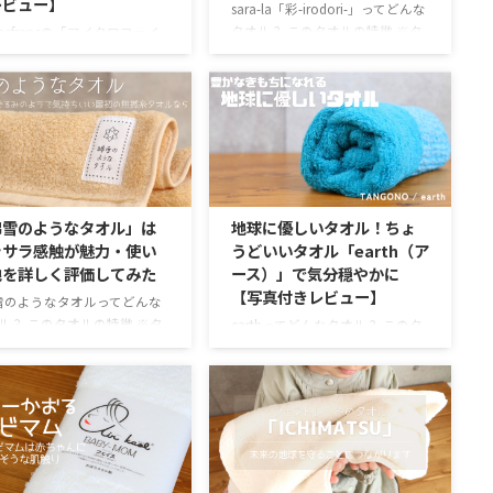
レビュー】
sara-la「彩-irodori-」ってどんな
タオル？ このタオルの特徴 ※タ
ancfrancの「マイクロファイ
オル特徴アイコンの説明をご覧に
タオル」ってどんなタオル？
なる方はコチラ 「彩-irodori-」タ
タオルの特徴 ※タオル特徴
オルの特徴について 当ページは
コンの説明をご覧になる方は
プロモーションを含みます 国内
ラ Francfrancの「マイクロ
でもっと有名なタオルブランドと
イバータオル」とは？ 最近
いえば今治タオル。 その中にお
っかり女性ものの素敵な雑貨
いてギフト向けタオルを専門に展
入できるFrancfranc（フラン
開しているタオルブランドがあり
ン）。他にはない可愛いタオ
綿雪のようなタオル」は
地球に優しいタオル！ちょ
ます。そのブランドが「sara-
バリエーションが多く、女の
ラサラ感触が魅力・使い
うどいいタオル「earth（ア
la（さらら）」です。 タオルの品
けになかなかぴったりのもの
地を詳しく評価してみた
ース）」で気分穏やかに
質が良いというのは前提として、
るのです。 以前、リボンが
【写真付きレビュー】
プレゼントに適したパッケージま
たおしゃれなタオルを紹介し
のようなタオルってどんな
で総合的にデザインされているタ
た。 今回もFrancfrancの人
ル？ このタオルの特徴 ※タ
earthってどんなタオル？ このタ
オルというのはそう多く ...
オ ...
特徴アイコンの説明をご覧に
オルの特徴 ※タオル特徴アイコ
方はコチラ 綿雪のようなタ
ンの説明をご覧になる方はコチラ
とは？ 綿雪のようなタオル
サイズにこだわり、地球にも優
さわり心地なめらかな無撚糸
しい「earth（アース）」という
ル。毛羽落ちを表す数値であ
タオルについて評価をしていきま
羽脱落率が0.04％と通常の無
しょう。 地球に優しいのは特別
タオルの0.2％。従来の無撚
な糸を使用しているため 実はこ