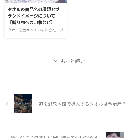
で紹介します。是非、贈り物選び
思います。 今回は数ある今治タ
タオルの商品名の種類とブ
の参考してください。 結婚祝い
オルのブランドの中でもトップク
ランドイメージについて
にはペアで贈る「スリッパ」とい
ラスのTRUE TOWELが販売してい
【贈り物への印象など】
う選択 日用品で意外と自分では
るサウナハットとタオルのセット
良いものを購入しないもの。それ
を使ってみました。生の口コミが
タオルを色々みていると会社・ブ
でいて切れたり、燃えたりしない
気になる方は、是非参考にしてく
ランドによってタオルの名付けに
アイテムというのが結婚祝いや新
ださい。 LOVE SAUNAってどんな
色々特徴があると感じます。 今
築祝いを選ぶ時の条件となりま
シリーズ サウナハットとタオル
回はタオルの商品名に、フォーカ
す。 この点において、お揃いのス
のセットには、このセットで ...
スしてみます。 名づけ方の特徴
もっと読む
リッパというのはかなり良いポジ
と、プレゼントした時に気付く人
...
が受け取る印象について解説して
いきます。 タオルの商品名の名
付け方とプレゼントの印象 単に
今治タオルとか泉州タオルのよう
な、産地ごとに決められている総
合的なブランドもプレゼントには
道後温泉本館で購入するタオルは今治産？
大切でしょう。 ただ、商品名に
もタオルブランドが心を込めたそ
のタオルへの気持ちやコンセプト
が入っているもの。 今回はタオ
ルにつけられた商品名の種類、そ
...
新品のバスタオルは何回洗って使い始める