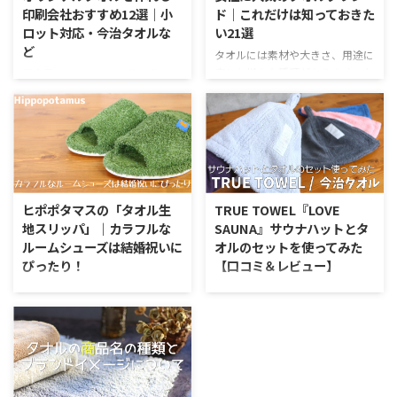
印刷会社おすすめ12選｜小
ド｜これだけは知っておきた
ロット対応・今治タオルな
い21選
ど
タオルには素材や大きさ、用途に
応じた様々な種類があります。女
記念品やノベルティを作ろうと思
性用のアイテム選びは、実用性と
ったとき、タオルは確実に邪魔に
話題性など気にするポイントがた
ならない気のきいたアイテム。他
くさん。 贈り物を考えると、ど
の会社さんへの挨拶などに使った
んなものを渡せばいいのかと悩ん
ときに印象が良いと人気がありま
でしまいますよね。 今回は特に
す。 ただ、最近はオリジナルタ
女性にぴったりの人気タオルのブ
オルを作れる業者さんが増えてい
ランドを紹介していきます。 女
て、なかなか判断が難しいですよ
ヒポポタマスの「タオル生
TRUE TOWEL『LOVE
性に人気のタオルブランドにはど
ね。 また、いざ頼むというとき
地スリッパ」｜カラフルな
SAUNA』サウナハットとタ
んなものがあるの？ 女性向けの
になって、100枚単位でなければ
ルームシューズは結婚祝いに
オルのセットを使ってみた
タオルとして注目のブランドを今
注文しなければいけないなど条件
ぴったり！
【口コミ＆レビュー】
回は21個紹介します。 ぜひプレ
が合わなかったりと悩みは多いと
ゼントの参考にしてみてくださ
聞きます。 そこで、オリジナル
ペアで贈るプレゼントってなかな
今治タオルの人気ブランド
い。まずは、女性向けのタオルと
タオルを作ることが出来るおすす
か難しいですよね。 新婚さんに
『TRUE TOWEL』。老舗タオルメ
してしっかりと抑えておきたい喜
めの会社を紹介していきます。
送る結婚祝いや新築祝いなど、大
ーカーのオリジナルブランドとい
ばれるポイントをお伝えします。
小ロット対応でオリジナルタオル
人になると選ぶ場面は多いものの
うこともあって、徐々に知名度も
...
が作れる会社12選 今回紹介 ...
中々何を送っていいものか。 今
広がりをもってきましたね。 贈
回はタオルに関連したおしゃれな
り物として便利な今治タオルは、
ギフト向けアイテムを見つけたの
一度使うとその違いに驚くことと