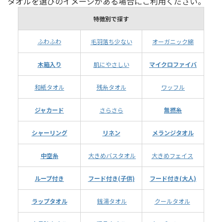
タオルを選びのイメージがある場合にご利用ください。
特徴別で探す
ふわふわ
毛羽落ち少ない
オーガニック綿
木箱入り
肌にやさしい
マイクロファイバ
和紙タオル
残糸タオル
ワッフル
ジャカード
さらさら
無撚糸
シャーリング
リネン
メランジタオル
中空糸
大きめバスタオル
大きめフェイス
ループ付き
フード付き(子供)
フード付き(大人)
ラップタオル
銭湯タオル
クールタオル