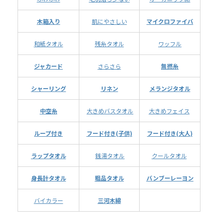
木箱入り
肌にやさしい
マイクロファイバ
和紙タオル
残糸タオル
ワッフル
ジャカード
さらさら
無撚糸
シャーリング
リネン
メランジタオル
中空糸
大きめバスタオル
大きめフェイス
ループ付き
フード付き(子供)
フード付き(大人)
ラップタオル
銭湯タオル
クールタオル
身長計タオル
粗品タオル
バンブーレーヨン
バイカラー
三河木綿