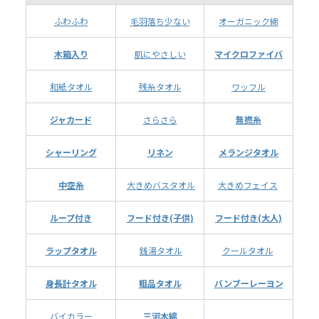
ふわふわ
毛羽落ち少ない
オーガニック綿
木箱入り
肌にやさしい
マイクロファイバ
和紙タオル
残糸タオル
ワッフル
ジャカード
さらさら
無撚糸
シャーリング
リネン
メランジタオル
中空糸
大きめバスタオル
大きめフェイス
ループ付き
フード付き(子供)
フード付き(大人)
ラップタオル
銭湯タオル
クールタオル
身長計タオル
粗品タオル
バンブーレーヨン
バイカラー
三河木綿