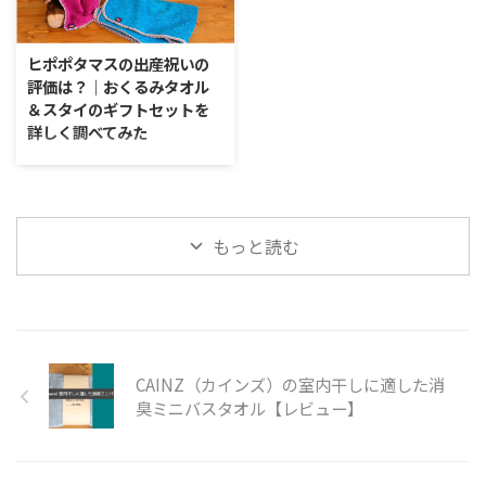
した。以下の記事で詳しく書いて
限られた地域でしか栽培されない
いますが、気持ちがいいなと思う
「幻のコットン」。栽培条件が非
ことで豊かさを感じる時間を作る
常に厳しいのですが、それだけに
ヒポポタマスの出産祝いの
ことができるといいます。 今回
肌触りは格別なものになるといい
評価は？｜おくるみタオル
はお気に入りになりやすい、感触
ます。 今回はそんなシーアイラ
＆スタイのギフトセットを
に特徴のあるタオルを選んでみま
ンドコットンの特徴とそれを使用
詳しく調べてみた
した。たくさんのタオルを触って
したタオル。また、シーアイラン
きた私ですが、その中でも特に感
ドコットンと近い特徴をもつアメ
国産タオルブランドの中でも特に
触にオリジナルを感じるやみつき
リカン・シーアイランドコットン
美しいタオルを提供してくれてい
タオルを紹介します。 【性能
を材料に使用したタオルについて
るのが「ヒポポタマス
別】やみつきになる ...
紹介していきます。特に最近では
（Hippopotamus）」です。 ま
もっと読む
国産 ...
るで絵の具で色づけしたような発
色の良いタオルが人気で、著名人
や芸能人の中でもヒポポタマスの
タオル好きと発言している方も多
くなっていますね。 実際に触って
みるとヒポポタマスのタオルは、
しっとりとして肌触りが気持ちよ
CAINZ（カインズ）の室内干しに適した消
い。とても個性的なタオルなので
臭ミニバスタオル【レビュー】
す。 今回は、そんな魅力的なタ
オルを生地につかった贅沢なおく
るみタオルとスタイのギフトセッ
トについてお伝えしていきます。