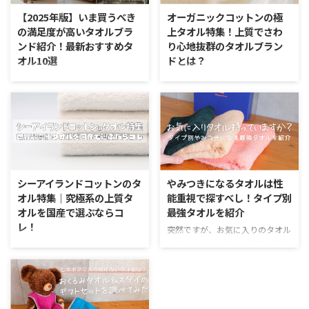
【2025年版】いま買うべき
オーガニックコットンの極
の満足度が高いタオルブラ
上タオル特集！上質でさわ
ンド紹介！最新おすすめタ
り心地抜群のタオルブラン
オル10選
ドとは？
毎日使うタオル、使い心地が良い
最近は地球環境にも優しい素材と
だけで生活水準が上がったと感じ
いうことで、タオルにもオーガニ
させる重要なアイテムです。 タオ
ックコットンが使われているもの
ル選びで悩んだときには、確かな
が増えています。 今回はオーガニ
ブランドが作る安定の品質のもの
ックにこだわりを持つ上質なタオ
を選ぶのが良いです。 今回は流
ルを紹介します。 オーガニック
行や最新技術が使われているブラ
コットンが使われる人気ブランド
ンドの中から今年注目のタオルを
タオル特集 まずは今回のテーマ
シーアイランドコットンのタ
やみつきになるタオルは性
まとめていきます。 2025年に買
である、オーガニックコットンに
オル特集｜究極系の上質タ
能重視で探すべし！タイプ別
うべきおすすめタオル10選 タオ
ついて簡単に説明していきます。
オルを国産で選ぶならコ
最強タオルを紹介
ルで重要なやわらかさ、吸水性、
オーガニックコットンとは、主に
レ！
速乾性。これらを満たす新しい技
以下のような意味をもっている糸
突然ですが、お気に入りのタオル
術や、新ブランドなどを中心に実
の材料になります。 オーガニッ
を持っていますか？ 最近の調査
世界最高級コットンであるシー
際に使って心地良いと感じたタオ
クコットンとは オーガニックコ
において、タオルの感触が気持ち
アイランドコットンをご存知でし
ルを紹介していきます。
ットンは、環境にやさしい方法で
いいと感じることで、脳内から幸
ょうか。 実は、海島綿とも呼ば
FooTokyo（フートウキョウ）
作られた綿花のことです。通常の
せホルモンと呼ばれる分泌物が促
れるシーアイランドコットンは、
Foo Tokyoは上 ...
コットンは生産量や品質を安定 ...
されるということがわかってきま
カリブ海地域の4か国というごく