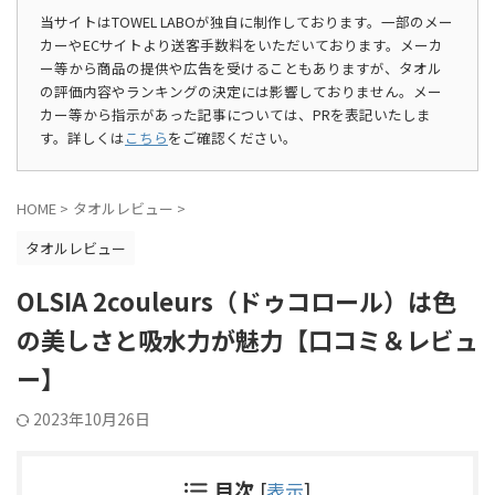
当サイトはTOWEL LABOが独自に制作しております。一部のメー
カーやECサイトより送客手数料をいただいております。メーカ
ー等から商品の提供や広告を受けることもありますが、タオル
の評価内容やランキングの決定には影響しておりません。メー
カー等から指示があった記事については、PRを表記いたしま
す。詳しくは
こちら
をご確認ください。
HOME
>
タオルレビュー
>
タオルレビュー
OLSIA 2couleurs（ドゥコロール）は色
の美しさと吸水力が魅力【口コミ＆レビュ
ー】
2023年10月26日
目次
[
表示
]