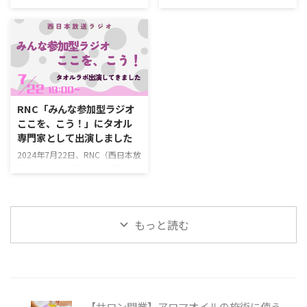
しましたので、その舞台裏をご報
す。 今治製のタオルマフラーが
こんにちは。 今日は嬉しいニュ
2024年もすっかり冬。朝晩は真
告させていただきます。 はかり
素敵 crescendo（クレシェン
ースです。タオルラボを運営し始
冬のように寒くなってきました。
交換の理由 評価の信頼性をさら
ド）とは？ タオルの名産地・愛
めて8年目にして、ようやく出版
私の住む新潟県は、昨日今年はじ
に高めるためにこれまで使用して
媛県今治市 ...
社からお声がかかり以前紹介した
めてのあられが降っていました。
いた ...
「くまさんの作り方」の記事の内
そろそろ本格的に冬支度をしなけ
容が掲載されることになりまし
ればいけないですね。 思い返す
た。 いつか贈り物としてのタオ
と今年は大きな地震からスタート
ルの素晴らしさを書籍化したいと
しましたね。新潟市でももちろん
RNC「みんな参加型ラジオ
思ってたので、これはとても嬉し
被害を受けた地域がありますが、
ここを、こう！」にタオル
いお話。 お声掛けいただいた工
この地震の被害の中心は石川県の
専門家として出演しました
学社には感謝しかないです。 書
能登半島でした。 今治や大阪な
籍に掲載される「タオルくまさん
どタオルとは関係がないと思われ
2024年7月22日、RNC（西日本放
の作り方」 工学社から出版され
がちな石川県。調べてみると、先
送ラジオ）の「みんな参加型ラジ
る書籍は、 古着やタオルでつく
日紹介した伸びるタオルが特長の
オ ここを、こう！」というラジ
る手作りカンタン工作 という名
タオルメーカー「藤井」の工場が
オ番組にタオルラボが専門家とし
称となります。既にamazonでは
石川県にあったことがわかりまし
てゲスト出演してきました。 西
もっと読む
予約注文ができる状態になって ...
た。 自分たちで復興支援に ...
日本放送ラジオは香川県にある放
送局。当サイトでも多く取り上げ
ている今治タオルの産地である愛
媛県のおとなりに位置する四国の
県ですね。 香川県でこのように
タオルについて特集する番組があ
【サロン開業】アロマオイルの施術に使う
るということは、やはり四国とい