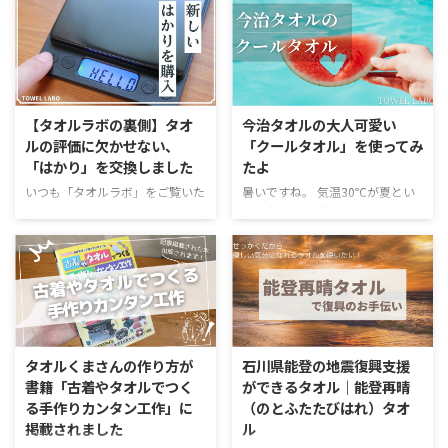
【タオルラボの裏側】タオ
今治タオルの大人可愛い
ルの評価に欠かせない、
「クールタオル」を使ってみ
「はかり」を交換しました
たよ
いつも「タオルラボ」をご覧いた
暑いですね。 気温30℃が夏とい
だき、誠にありがとうございま
う印象はもう過去のもの。晴れた
す。 当サイトは、感覚的な使用
日になるととにかく家の中も酷暑
感だけでなく、タオルの機能を数
です。 外出先で便利なのが、ネ
値化し、定量的に評価すること
ッククーラーだったりすると思い
で、本当に価値のあるタオル選び
ますが、汗が出るような場面では
のサポートを目指しています。
なかなか快適さは持続しないとい
その定量評価の根幹をなす、非常
う欠点があったりします。 そん
に重要なツールがあります。それ
な時には、冷たくて、汗の拭きと
タオルくまさんの作り方が
石川県能登の地震復興支援
が、タオルの重さを正確に測るた
りもできるタオルマフラーがおす
書籍「古着やタオルでつく
ができるタオル｜能登再晴
めの「はかり」です。 今回、長
すめ。 今回は大人の女性が外で
る手作りカンタン工作」に
（のとふたたびはれ）タオ
年活躍してくれた旧はかりが引退
つけても上品に見える、夏にぴっ
掲載されました
ル
し、新しい高精度なはかりを導入
たりのタオルマフラーの紹介で