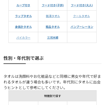
ループ付き
フード付き(子供)
フード付き(大人)
ラップタオル
銭湯タオル
クールタオル
身長計タオル
粗品タオル
バンブーレーヨン
バイカラー
三河木綿
性別・年代別で選ぶ
タオルは洗顔料やお化粧品などと同様に男女や年代で好ま
れるタオルが違う場合も多いです。年代別にタオルに出会
うヒントとして参考にしてください。
特徴別で探す