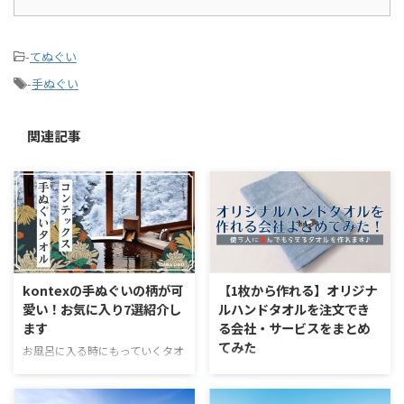
-
てぬぐい
-
手ぬぐい
関連記事
kontexの手ぬぐいの柄が可
【1枚から作れる】オリジナ
愛い！お気に入り7選紹介し
ルハンドタオルを注文でき
ます
る会社・サービスをまとめ
てみた
お風呂に入る時にもっていくタオ
ル。 「手ぬぐい」と「タオ
タオルは毎日使うもの。日用品の
ル」、どっち派ですか？ タオル
なかでも使用頻度や用途が多いの