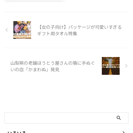
そのまま、服を着ることができる
リュームを感じられるように成長
阪にある老舗企業になります。
くらい吸水性の高さがある万能の
してきますので長く使って愛着が
手ぬぐいのナンバーワンメーカー
タオルがあるのです。 最近では
わいてくるでしょう。 おもてな
を目指して「注染（ちゅうせ
...
しねむり研究所（楽天市 ...
ん）」という伝統的な染色の技法
【女の子向け】パッケージが可愛いすぎる
にこだわり、独自の味わいある手
ギフト用タオル特集
ぬぐいを送り出しています。繊細
な色づかいや独特の立体感、風合
い、タッチなど注染染めにしかで
きない仕上がりが人気を呼んでい
ます。 「注染」とは 注染とはの
山梨県の老舗ほうとう屋さんの隣に手ぬぐ
りを使って染まらない部分を作
いの店「かまわぬ」発見
り、糸自体を染めるとう染色技
法。 表裏の両方に一度に色を入
れられるのが大きな特徴です。通
常のプリントでは手ぬぐいの片面
にしか ...
検索
いろいろ