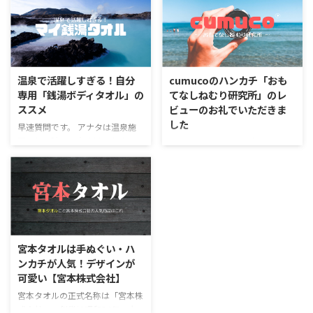
は吸水力がよくてフワフワ気持ち
でプレゼントでも選ばれやすいア
いい、手ぬぐいは乾きやすい。そ
イテムですね。 チームタオルや
れぞれにメリットはありますが、
ノベルティとして小さいサイズの
吸水すれば乾きにくい、乾きやす
ハンカチタオルを選ぶ会社・企業
いってことは吸水力が足りない。
も増えているようです。 今回はデ
そんな悩みを一気に解決してくれ
ザインに独自性とこだわりがある
温泉で活躍しすぎる！自分
cumucoのハンカチ「おも
るのが、今治の老舗メーカー
方向けに、オリジナルデザインの
専用「銭湯ボディタオル」の
てなしねむり研究所」のレ
kontex（コンテックス）の「手ぬ
ハンドタオルを作れるサービスを
ススメ
ビューのお礼でいただきま
ぐいタオル（布ごよみ）」です。
紹介します。 オリジナルハンド
した
今回は、私が思わずコレクション
タオルを作れる会社７選 オリジ
早速質問です。 アナタは温泉施
したくなってしまった、柄が可愛
ナルハンドタオルを作れる会社を
設に行く時に、自分用のタオルを
cumuco「和さらし6重織ガーゼ
すぎるお気に入り7選をご紹介し
紹介していきます。どれも評判の
持っていきますか？ 今回は、旅
タオル」とは cumuco「和さらし
ていきます。 kontex「手ぬぐい
良いサービスなのでご希望のタオ
館からスーパー銭湯にもっていく
6重織ガーゼタオル」は、繊維業
タオル」の3つのすごい ...
ルの品質や作る手間で選んでみて
自分専用のボディタオル「マイタ
の発祥の地とも愛知県の三河木綿
ください。 ラクスル ラクス ...
オル」のオススメです。使い始め
が使われたガーゼタオル。 洗濯
ると本当に便利で気持ちがいいの
するほどに使い心地があがるとい
です。 自分専用のボディタオル
う口コミで人気のあるタオルで
「マイタオル」の魅力 お風呂で
す。バスタオルとしては普通のパ
宮本タオルは手ぬぐい・ハ
体を洗うボディタオルとしても使
イル地のものと比較すると、吸水
ンカチが人気！デザインが
えて、しっかり絞れば、湯船から
は劣るもののガーゼ特有のさらさ
可愛い【宮本株式会社】
出たあとの拭き取りにも使えると
らと滑らかでやわらかい感触で女
いう「銭湯タオル」。 脱衣所に
性を中心にファンが多いです。
宮本タオルの正式名称は「宮本株
行ったらバスタオルがなくても、
ガーゼタオルですが、ふんわりボ
式会社」。創業は昭和24年の大