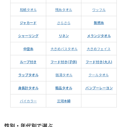
和紙タオル
残糸タオル
ワッフル
ジャカード
さらさら
無撚糸
シャーリング
リネン
メランジタオル
中空糸
大きめバスタオル
大きめフェイス
ループ付き
フード付き(子供)
フード付き(大人)
ラップタオル
銭湯タオル
クールタオル
身長計タオル
粗品タオル
バンブーレーヨン
バイカラー
三河木綿
性別・年代別で選ぶ