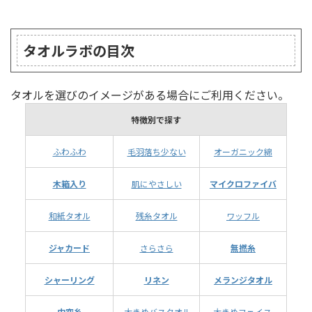
ランキング
タオルラボの目次
タオルを選びのイメージがある場合にご利用ください。
特徴別で探す
ふわふわ
毛羽落ち少ない
オーガニック綿
木箱入り
肌にやさしい
マイクロファイバ
和紙タオル
残糸タオル
ワッフル
ジャカード
さらさら
無撚糸
シャーリング
リネン
メランジタオル
中空糸
大きめバスタオル
大きめフェイス