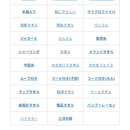
木箱入り
肌にやさしい
マイクロファイバ
和紙タオル
残糸タオル
ワッフル
ジャカード
さらさら
無撚糸
シャーリング
リネン
メランジタオル
中空糸
大きめバスタオル
大きめフェイス
ループ付き
フード付き(子供)
フード付き(大人)
ラップタオル
銭湯タオル
クールタオル
身長計タオル
粗品タオル
バンブーレーヨン
バイカラー
三河木綿