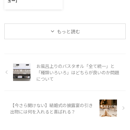
ュー】
品などバリエーション豊かなカテ
造しているというメーカーの技術
ゴリの取り扱いがあるのも特徴で
の結晶となるタオルなのです。糸
Francfrancの「リボン」ってど
す。 AIFYのタオルはコストパフォ
からタオルの設計ができるのがこ
んなタオル？ このタオルの特徴
ーマンス重視 工場直販で高品質
ちらの会社の強みですね。 今回
※タオル特徴アイコンの説明をご
で比較的低価格 ...
使った「そらごこち」は ...
覧になる方はコチラ 「吸水速乾
もっと読む
フェイスタオル リボン」につい
て 女性人気の高い生活雑貨ブラ
ンドFrancfranc（フランフラ
ン）。実はタオルのラインナップ
が豊富でタオルラボも最近注目し
ているお店なのです。タオル屋さ
お風呂上りのバスタオル「全て統一」と
んだとしてみてもかなりレベルが
「種類いろいろ」はどちらが良いのか問題
高いです。 デザインがメーカー
系のタオルブランドとは一線を画
について
しており、可愛さに大きく舵を切
ったデザインのタオルが多くあり
ます。 今回は、 ...
【今さら聞けない】結婚式の披露宴の引き
出物には何を入れると喜ばれる？