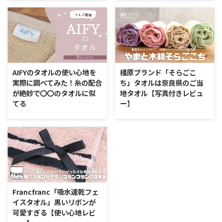
日になるととにかく家の中も酷暑
で、非常にクオリティの高い「手
です。 外出先で便利なのが、ネ
ぬぐいタオル」を見つけました。
ッククーラーだったりすると思い
日本風の可愛らしいデザインはも
ますが、汗が出るような場面では
ちろん、驚いたのはその機能的な
なかなか快適さは持続しないとい
構造です。 実際に購入してわか
う欠点があったりします。 そん
った使い心地や、100円とは思え
な時には、冷たくて、汗の拭きと
ない仕様について詳しくレビュー
AIFYのタオルの使い心地を
橿原ブランド「そらごこ
りもできるタオルマフラーがおす
します。 セリアで見つけた！和
実際に調べてみた！糸の配合
ち」タオルは奈良県のご当
すめ。 今回は大人の女性が外で
モダンな「温泉フェイスタオル」
が絶妙で〇〇のタオルに似
地タオル【写真付きレビュ
つけても上品に見える、夏にぴっ
セリアのタオルコーナーでみつけ
てる
ー】
たりのタオルマフラーの紹介で
た、日本らしいモチーフが描かれ
す。 今治製のタオルマフラーが
た手ぬぐいタオルです。 今回購
AIFYのタオルの特徴 このタオル
やまと木綿「そらごこち
素敵 crescendo（クレシェン
入したものは、どこか懐かしさを
の特徴 ※タオル特徴アイコンの
（SOraGOCOCHI）」ってどんな
ド）とは？ タオルの名産地・愛
感じる温泉街のようなデザイン。
説明をご覧になる方はコチラ
タオル？ このタオルの特徴 ※タ
媛県今治市 ...
その可愛らしさは、小さな子供が
AIFYってどんなブランドなの？
オル特徴アイコンの説明をご覧に
「温泉の入り口み ...
（画像：AIFY） AIFYは、カーテ
なる方はコチラ 「そらごこち」
ン・ラグ・枕・ペット用品など、
タオルとは？ やまと木綿そらご
暮らしを彩るホームグッズを扱う
こちタオル（SOraGOCOCHI）
国産ブランド。 暮らしに美しさ
は、1921年創業と歴史のあるメ
Francfranc「吸水速乾フェ
を求める方にぴったりの生活雑貨
ーカーである藤井株式会社が作る
イスタオル」黒いリボンが
ブランドです。タオルだけでな
オリジナルタオル。 奈良県の橿
可愛すぎる【使い心地レビ
く、インテリアや寝具、ペット用
原で糸からタオルまでの工程を製