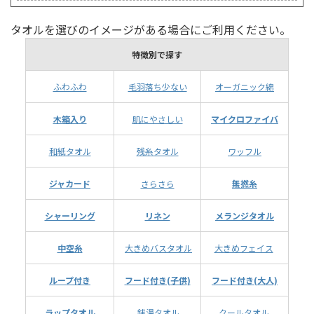
タオルを選びのイメージがある場合にご利用ください。
特徴別で探す
ふわふわ
毛羽落ち少ない
オーガニック綿
木箱入り
肌にやさしい
マイクロファイバ
和紙タオル
残糸タオル
ワッフル
ジャカード
さらさら
無撚糸
シャーリング
リネン
メランジタオル
中空糸
大きめバスタオル
大きめフェイス
ループ付き
フード付き(子供)
フード付き(大人)
ラップタオル
銭湯タオル
クールタオル