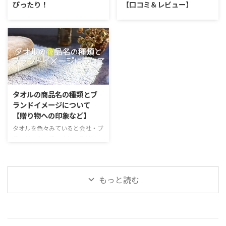
ぴったり！
【口コミ＆レビュー】
回は21個紹介します。 ぜひプレ
が合わなかったりと悩みは多いと
ゼントの参考にしてみてくださ
聞きます。 そこで、オリジナル
ペアで贈るプレゼントってなかな
今治タオルの人気ブランド
い。まずは、女性向けのタオルと
タオルを作ることが出来るおすす
か難しいですよね。 新婚さんに
『TRUE TOWEL』。老舗タオルメ
してしっかりと抑えておきたい喜
めの会社を紹介していきます。
送る結婚祝いや新築祝いなど、大
ーカーのオリジナルブランドとい
ばれるポイントをお伝えします。
小ロット対応でオリジナルタオル
人になると選ぶ場面は多いものの
うこともあって、徐々に知名度も
...
が作れる会社12選 今回紹介 ...
中々何を送っていいものか。 今
広がりをもってきましたね。 贈
回はタオルに関連したおしゃれな
り物として便利な今治タオルは、
ギフト向けアイテムを見つけたの
一度使うとその違いに驚くことと
で紹介します。是非、贈り物選び
思います。 今回は数ある今治タ
タオルの商品名の種類とブ
の参考してください。 結婚祝い
オルのブランドの中でもトップク
ランドイメージについて
にはペアで贈る「スリッパ」とい
ラスのTRUE TOWELが販売してい
【贈り物への印象など】
う選択 日用品で意外と自分では
るサウナハットとタオルのセット
良いものを購入しないもの。それ
を使ってみました。生の口コミが
タオルを色々みていると会社・ブ
でいて切れたり、燃えたりしない
気になる方は、是非参考にしてく
ランドによってタオルの名付けに
アイテムというのが結婚祝いや新
ださい。 LOVE SAUNAってどんな
色々特徴があると感じます。 今
築祝いを選ぶ時の条件となりま
シリーズ サウナハットとタオル
回はタオルの商品名に、フォーカ
す。 この点において、お揃いのス
のセットには、このセットで ...
スしてみます。 名づけ方の特徴
もっと読む
リッパというのはかなり良いポジ
と、プレゼントした時に気付く人
...
が受け取る印象について解説して
いきます。 タオルの商品名の名
付け方とプレゼントの印象 単に
今治タオルとか泉州タオルのよう