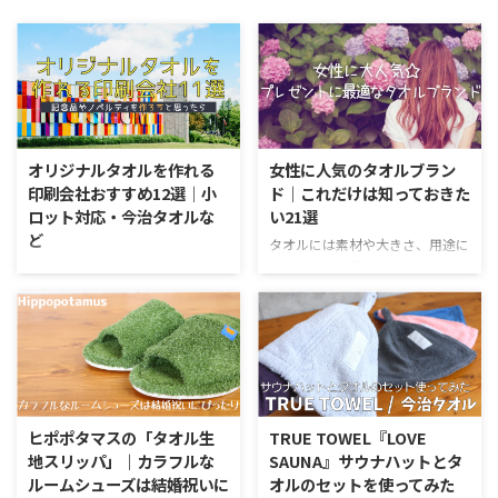
オリジナルタオルを作れる
女性に人気のタオルブラン
印刷会社おすすめ12選｜小
ド｜これだけは知っておきた
ロット対応・今治タオルな
い21選
ど
タオルには素材や大きさ、用途に
応じた様々な種類があります。女
記念品やノベルティを作ろうと思
性用のアイテム選びは、実用性と
ったとき、タオルは確実に邪魔に
話題性など気にするポイントがた
ならない気のきいたアイテム。他
くさん。 贈り物を考えると、ど
の会社さんへの挨拶などに使った
んなものを渡せばいいのかと悩ん
ときに印象が良いと人気がありま
でしまいますよね。 今回は特に
す。 ただ、最近はオリジナルタ
女性にぴったりの人気タオルのブ
オルを作れる業者さんが増えてい
ランドを紹介していきます。 女
て、なかなか判断が難しいですよ
ヒポポタマスの「タオル生
TRUE TOWEL『LOVE
性に人気のタオルブランドにはど
ね。 また、いざ頼むというとき
地スリッパ」｜カラフルな
SAUNA』サウナハットとタ
んなものがあるの？ 女性向けの
になって、100枚単位でなければ
ルームシューズは結婚祝いに
オルのセットを使ってみた
タオルとして注目のブランドを今
注文しなければいけないなど条件