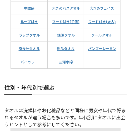
中空糸
大きめバスタオル
大きめフェイス
ループ付き
フード付き(子供)
フード付き(大人)
ラップタオル
銭湯タオル
クールタオル
身長計タオル
粗品タオル
バンブーレーヨン
バイカラー
三河木綿
性別・年代別で選ぶ
タオルは洗顔料やお化粧品などと同様に男女や年代で好ま
れるタオルが違う場合も多いです。年代別にタオルに出会
うヒントとして参考にしてください。