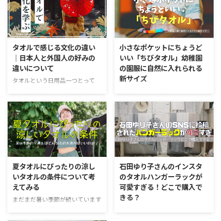
タオルで感じる文化の違い
小さなポケットにちょうど
｜日本人と外国人の好みの
いい「ちびタオル」幼稚園
違いについて
の園服に自然に入れられる
新サイズ
タオルという日用品一つとって
も、国や文化によって好みが違う
幼稚園やこども園、小学校の子供
というのを感じます。 日本人と
にもっていかせるハンカチ。 最近
外国人がそれぞれタオルに持って
では園や学校からタオル生地で指
いる感覚の違いは、単なる素材や
定されることが増えてきていま
サイズの選好だけでなく、生活様
す。やはりしっかりお水を吸える
式、美意識に深く根ざしたものに
タオル生地は優秀。油断するとす
なります。 今回は海外と日本の
ぐに手が汚れる子供たちですか
タオルとの付き合い方の違いにつ
ら、しっかりとしたハンカチを持
夏タオルにぴったりの涼し
石田ゆり子さんのインスタ
いてみていきましょう。 日本人
たせて欲しいというが先生たちの
いタオルの条件について考
のタオルハンガーラックが
のタオル観は『機能と礼儀』 日
希望なのでしょう。 ちびタオル
えてみる
可愛すぎる！どこで購入で
本人は「柔らかさ」「吸水性」
サイズは子供にぴったり ハンカ
きる？
「肌ざわり」を非常に重視しま
チタオルというサイズも多くあり
まだまだ暑い季節が続いています
す。たとえば、今治タオルのよう
ますが、これらは25～35cm程度
ね。 お風呂に浸かるよりも、少
女優の石田ゆり子さんが2023年7
に「触れた瞬間に吸水する」性能
となることが多くやはり大人のサ
し冷たいくらいのシャワーを浴び
月に自身のインスタグラム（＠