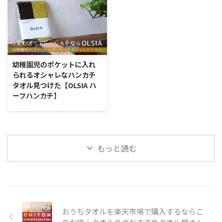
が品質基準として定められている
イズです。 普通のハンカチサイ
た方が気持ちが良かったりする気
snowhoney3ohagi）に投稿した
のは、日本人がタオルに「快適
ズを幼稚園・保育園の園児さんが
候ですよね。実際に我が家で子供
お部屋の写真が話題になっていま
さ」と「 ...
もっていこうとすると、小さな ...
たちをお風呂に入れるときには、
す。 話題になっている理由は、お
身体を温めてから仕上げにお水を
部屋に堂々と置かれたハンガーラ
かけてあげています。 クーラー
ック。これがタオルのパーテーシ
のついたお部屋に入る瞬間の涼し
ョンのようになっていて実に美し
幼稚園児のポケットに入れ
さはたまりません。 今回は、そ
いのです。 石田ゆり子さんのタ
られるオシャレなハンカチ
んな暑い季節にぴったりのタオル
オルの部屋干しについて 今回話
タオル見つけた【OLSIA ハ
はどんなものを選べばいいのか考
題となっているInstagramに投稿
ーフハンカチ】
察してみました。 夏にぴったり
された写真がこちらです。高画質
のタオルには涼しさを求めるべし
やご本人のコメントはインスタグ
幼稚園に入る子供にもたせるハン
暑い季節のお風呂上りにどんなタ
ラムでご確認くださいね。 画
カチ。 園服の小さなポケットに
オルを使いたいか。これを考える
像：Instagram 落ち着いた色合い
入れなければならないのですか
には、逆に使い ...
のタオルがナチュラルな雰囲気 ...
ら、コンパクトというのが条件と
もっと読む
なってきます。ただ、園が指定し
ているのはタオル地のハンカチで
あることが多いのが現実。 なか
なか、ぴったりのハンカチタオル
を見つけるのは大変です。 今回
は、ハーフサイズで上質なハンカ
チタオルを紹介します。 オシャ
おうちタオルを楽天市場で購入するならこ
レなハーフハンカチタオルは