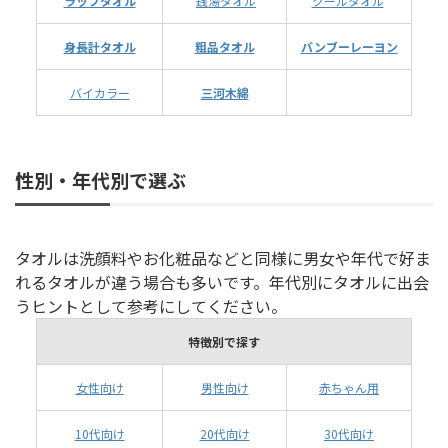
ラップタオル
銭湯タオル
クールタオル
身長計タオル
粗品タオル
バンブーレーヨン
バイカラー
三河木綿
性別・年代別で選ぶ
タオルは洗顔料やお化粧品などと同様に男女や年代で好ま
れるタオルが違う場合も多いです。年代別にタオルに出会
うヒントとして参考にしてください。
特徴別で探す
女性向け
男性向け
赤ちゃん用
10代向け
20代向け
30代向け