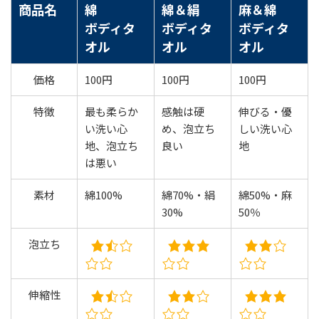
商品名
綿
綿＆絹
麻＆綿
ボディタ
ボディタ
ボディタ
オル
オル
オル
価格
100円
100円
100円
特徴
最も柔らか
感触は硬
伸びる・優
い洗い心
め、泡立ち
しい洗い心
地、泡立ち
良い
地
は悪い
素材
綿100%
綿70%・絹
綿50%・麻
30%
50％
泡立ち
伸縮性