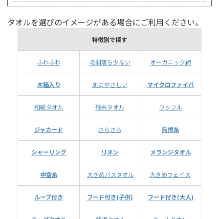
タオルを選びのイメージがある場合にご利用ください。
特徴別で探す
ふわふわ
毛羽落ち少ない
オーガニック綿
木箱入り
肌にやさしい
マイクロファイバ
和紙タオル
残糸タオル
ワッフル
ジャカード
さらさら
無撚糸
シャーリング
リネン
メランジタオル
中空糸
大きめバスタオル
大きめフェイス
ループ付き
フード付き(子供)
フード付き(大人)