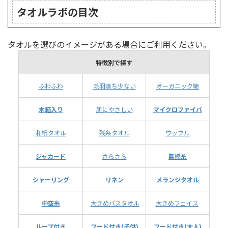
タオルラボの目次
タオルを選びのイメージがある場合にご利用ください。
特徴別で探す
ふわふわ
毛羽落ち少ない
オーガニック綿
木箱入り
肌にやさしい
マイクロファイバ
和紙タオル
残糸タオル
ワッフル
ジャカード
さらさら
無撚糸
シャーリング
リネン
メランジタオル
中空糸
大きめバスタオル
大きめフェイス
ループ付き
フード付き(子供)
フード付き(大人)