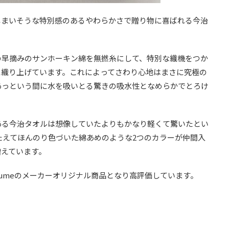
しまいそうな特別感のあるやわらかさで贈り物に喜ばれる今治
の早摘みのサンホーキン綿を無撚糸にして、特別な織機をつか
に織り上げています。これによってさわり心地はまさに究極の
あっという間に水を吸いとる驚きの吸水性となめらかでとろけ
ある今治タオルは想像していたよりもかなり軽くて驚いたとい
こたえてほんのり色づいた綿あめのような2つのカラーが仲間入
増えています。
umeのメーカーオリジナル商品となり高評価しています。