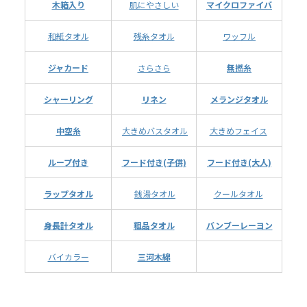
木箱入り
肌にやさしい
マイクロファイバ
和紙タオル
残糸タオル
ワッフル
ジャカード
さらさら
無撚糸
シャーリング
リネン
メランジタオル
中空糸
大きめバスタオル
大きめフェイス
ループ付き
フード付き(子供)
フード付き(大人)
ラップタオル
銭湯タオル
クールタオル
身長計タオル
粗品タオル
バンブーレーヨン
バイカラー
三河木綿