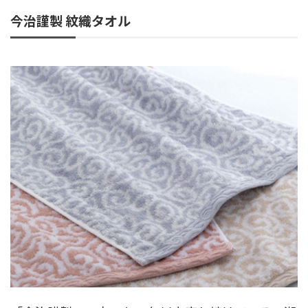
今治謹製 紋織タオル