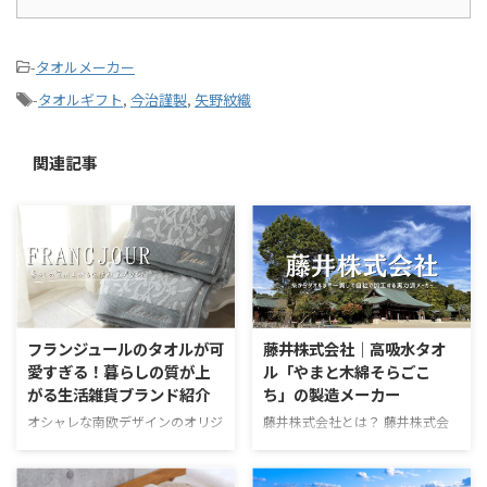
-
タオルメーカー
-
タオルギフト
,
今治謹製
,
矢野紋織
関連記事
フランジュールのタオルが可
藤井株式会社｜高吸水タオ
愛すぎる！暮らしの質が上
ル「やまと木綿そらごこ
がる生活雑貨ブランド紹介
ち」の製造メーカー
オシャレな南欧デザインのオリジ
藤井株式会社とは？ 藤井株式会
ナルタオルが可愛すぎるお店
社は、1921年(大正10年)に奈良
「FRANCJOUR（フランジュー
県大和で創業の繊維製品の開発と
ル）」。 神戸に本店を構え、長
製造を行う会社。 糸作りから生