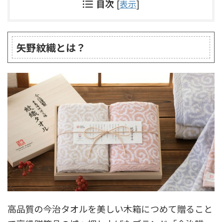
目次
[
表示
]
矢野紋織とは？
高品質の今治タオルを美しい木箱につめて贈ること