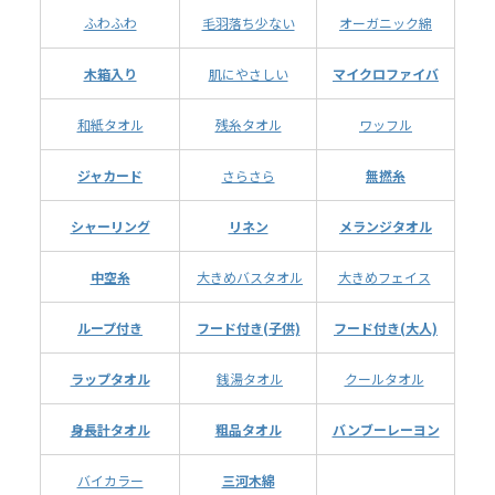
ふわふわ
毛羽落ち少ない
オーガニック綿
木箱入り
肌にやさしい
マイクロファイバ
和紙タオル
残糸タオル
ワッフル
ジャカード
さらさら
無撚糸
シャーリング
リネン
メランジタオル
中空糸
大きめバスタオル
大きめフェイス
ループ付き
フード付き(子供)
フード付き(大人)
ラップタオル
銭湯タオル
クールタオル
身長計タオル
粗品タオル
バンブーレーヨン
バイカラー
三河木綿