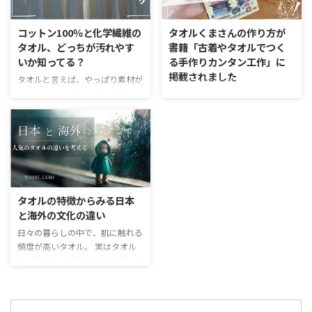
いってことは吸水力が足りない。
第2弾。今回も応援購入サービス
そんな悩みを一気に解決してくれ
Makuakeで高い人気を見せていま
コットン100％と化学繊維の
タオルくまさんの作り方が
るのが、今治の老舗メーカー
す。 今回は、公開わずか1日で目
タオル、どっちが汚れやす
書籍「古着やタオルでつく
kontex（コンテックス）の「手ぬ
標金額を達成する勢いとなってい
いか知ってる？
る手作りカンタン工作」に
ぐいタオル（布ごよみ）」です。
ます。 こうした人気をみている
掲載されました
今回は、私が思わずコレクション
と、震災から時間が経った今で
タオルと言えば、やっぱり素材が
したくなってしまった、柄が可愛
も、能登への温かい想い日本中に
大切。 これは使った時の感触だ
こんにちは。 今日は嬉しいニュ
すぎるお気に入り7選をご紹介し
広がっていることを感じられます
けでなく、吸水性から乾きやすさ
ースです。タオルラボを運営し始
ていきます。 kontex「手ぬぐい
ね。 「能登再晴」に込められた
まであらゆるところに影響するか
めて8年目にして、ようやく出版
タオル」の3つのすごい ...
能登の願い このプロジェ ...
らです。 今回は、綺麗に使い続
社からお声がかかり以前紹介した
けるためには「コットン」と「化
「くまさんの作り方」の記事の内
学繊維」のどちらが良いのかを解
容が掲載されることになりまし
説していきます。 実は汚れにく
た。 いつか贈り物としてのタオ
さはコットンが有利 化学繊維と
ルの素晴らしさを書籍化したいと
タオルの特徴からみる日本
いうとタオルではポリエステル、
思ってたので、これはとても嬉し
と海外の文化の違い
レーヨン、ナイロンあたりが使用
いお話。 お声掛けいただいた工
されます。 これらを使うと糸が
日々の暮らしの中で、肌に触れる
学社には感謝しかないです。 書
細くなったり、天然素材でないこ
頻度が高いタオル。 実はタオル
籍に掲載される「タオルくまさん
とから安定した品質なものができ
は、国によって驚くほどの違いが
の作り方」 工学社から出版され
あがり人気があります。特に最近
あるんです。やはり文化が違う
る書籍は、 古着やタオルでつく
では滑らかな感触のマイクロファ
と、日用品との付き合い方は変わ
る手作りカンタン工作 という名
イバーのタオルも多くの生活用品
るものですね。 今回は、日本人
称となります。既にamazonでは