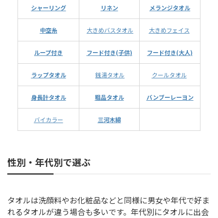
シャーリング
リネン
メランジタオル
中空糸
大きめバスタオル
大きめフェイス
ループ付き
フード付き(子供)
フード付き(大人)
ラップタオル
銭湯タオル
クールタオル
身長計タオル
粗品タオル
バンブーレーヨン
バイカラー
三河木綿
性別・年代別で選ぶ
タオルは洗顔料やお化粧品などと同様に男女や年代で好ま
れるタオルが違う場合も多いです。年代別にタオルに出会