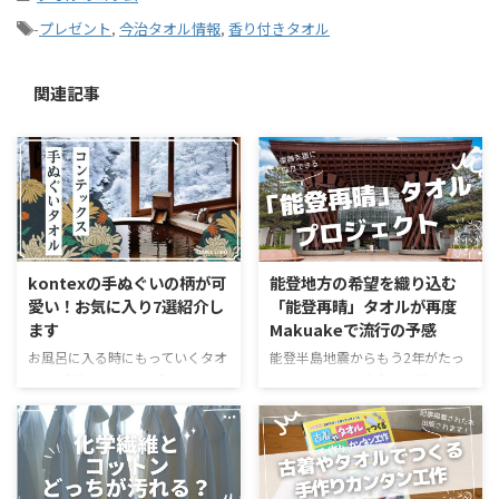
-
プレゼント
,
今治タオル情報
,
香り付きタオル
関連記事
kontexの手ぬぐいの柄が可
能登地方の希望を織り込む
愛い！お気に入り7選紹介し
「能登再晴」タオルが再度
ます
Makuakeで流行の予感
お風呂に入る時にもっていくタオ
能登半島地震からもう2年がたっ
ル。 「手ぬぐい」と「タオ
ています。未だ完全には戻ってい
ル」、どっち派ですか？ タオル
ないという話を聞きますよね。
は吸水力がよくてフワフワ気持ち
そんな被災地である能登から届い
いい、手ぬぐいは乾きやすい。そ
た、タオルに関する復興支援プロ
れぞれにメリットはありますが、
ジェクトが始まっています。これ
吸水すれば乾きにくい、乾きやす
は以前も紹介した「能登再晴」の