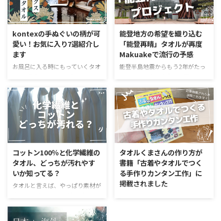
kontexの手ぬぐいの柄が可
能登地方の希望を織り込む
愛い！お気に入り7選紹介し
「能登再晴」タオルが再度
ます
Makuakeで流行の予感
お風呂に入る時にもっていくタオ
能登半島地震からもう2年がたっ
ル。 「手ぬぐい」と「タオ
ています。未だ完全には戻ってい
ル」、どっち派ですか？ タオル
ないという話を聞きますよね。
は吸水力がよくてフワフワ気持ち
そんな被災地である能登から届い
いい、手ぬぐいは乾きやすい。そ
た、タオルに関する復興支援プロ
れぞれにメリットはありますが、
ジェクトが始まっています。これ
吸水すれば乾きにくい、乾きやす
は以前も紹介した「能登再晴」の
いってことは吸水力が足りない。
第2弾。今回も応援購入サービス
そんな悩みを一気に解決してくれ
Makuakeで高い人気を見せていま
コットン100％と化学繊維の
タオルくまさんの作り方が
るのが、今治の老舗メーカー
す。 今回は、公開わずか1日で目
タオル、どっちが汚れやす
書籍「古着やタオルでつく
kontex（コンテックス）の「手ぬ
標金額を達成する勢いとなってい
いか知ってる？
る手作りカンタン工作」に
ぐいタオル（布ごよみ）」です。
ます。 こうした人気をみている
掲載されました
今回は、私が思わずコレクション
と、震災から時間が経った今で
タオルと言えば、やっぱり素材が
したくなってしまった、柄が可愛
も、能登への温かい想い日本中に
大切。 これは使った時の感触だ
こんにちは。 今日は嬉しいニュ
すぎるお気に入り7選をご紹介し
広がっていることを感じられます
けでなく、吸水性から乾きやすさ
ースです。タオルラボを運営し始
ていきます。 kontex「手ぬぐい
ね。 「能登再晴」に込められた
まであらゆるところに影響するか
めて8年目にして、ようやく出版