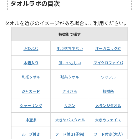
タオルラボの目次
タオルを選びのイメージがある場合にご利用ください。
特徴別で探す
ふわふわ
毛羽落ち少ない
オーガニック綿
木箱入り
肌にやさしい
マイクロファイバ
和紙タオル
残糸タオル
ワッフル
ジャカード
さらさら
無撚糸
シャーリング
リネン
メランジタオル
中空糸
大きめバスタオル
大きめフェイス
ループ付き
フード付き(子供)
フード付き(大人)