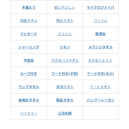
木箱入り
肌にやさしい
マイクロファイバ
和紙タオル
残糸タオル
ワッフル
ジャカード
さらさら
無撚糸
シャーリング
リネン
メランジタオル
中空糸
大きめバスタオル
大きめフェイス
ループ付き
フード付き(子供)
フード付き(大人)
ラップタオル
銭湯タオル
クールタオル
身長計タオル
粗品タオル
バンブーレーヨン
バイカラー
三河木綿