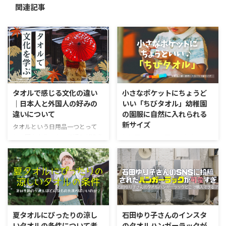
関連記事
タオルで感じる文化の違い
小さなポケットにちょうど
｜日本人と外国人の好みの
いい「ちびタオル」幼稚園
違いについて
の園服に自然に入れられる
新サイズ
タオルという日用品一つとって
も、国や文化によって好みが違う
幼稚園やこども園、小学校の子供
というのを感じます。 日本人と
にもっていかせるハンカチ。 最近
外国人がそれぞれタオルに持って
では園や学校からタオル生地で指
いる感覚の違いは、単なる素材や
定されることが増えてきていま
サイズの選好だけでなく、生活様
す。やはりしっかりお水を吸える
式、美意識に深く根ざしたものに
タオル生地は優秀。油断するとす
なります。 今回は海外と日本の
ぐに手が汚れる子供たちですか
タオルとの付き合い方の違いにつ
ら、しっかりとしたハンカチを持
夏タオルにぴったりの涼し
石田ゆり子さんのインスタ
いてみていきましょう。 日本人
たせて欲しいというが先生たちの
いタオルの条件について考
のタオルハンガーラックが