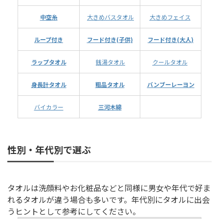
中空糸
大きめバスタオル
大きめフェイス
ループ付き
フード付き(子供)
フード付き(大人)
ラップタオル
銭湯タオル
クールタオル
身長計タオル
粗品タオル
バンブーレーヨン
バイカラー
三河木綿
性別・年代別で選ぶ
タオルは洗顔料やお化粧品などと同様に男女や年代で好ま
れるタオルが違う場合も多いです。年代別にタオルに出会
うヒントとして参考にしてください。