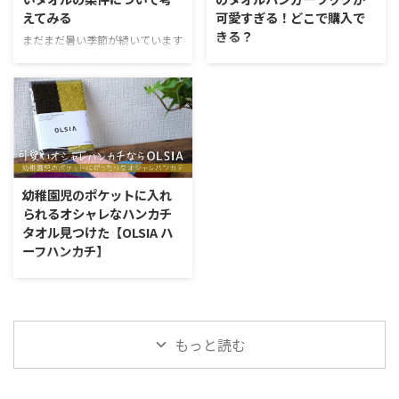
のタオル観は『機能と礼儀』 日
希望なのでしょう。 ちびタオル
えてみる
可愛すぎる！どこで購入で
本人は「柔らかさ」「吸水性」
サイズは子供にぴったり ハンカ
きる？
「肌ざわり」を非常に重視しま
チタオルというサイズも多くあり
まだまだ暑い季節が続いています
す。たとえば、今治タオルのよう
ますが、これらは25～35cm程度
ね。 お風呂に浸かるよりも、少
女優の石田ゆり子さんが2023年7
に「触れた瞬間に吸水する」性能
となることが多くやはり大人のサ
し冷たいくらいのシャワーを浴び
月に自身のインスタグラム（＠
が品質基準として定められている
イズです。 普通のハンカチサイ
た方が気持ちが良かったりする気
snowhoney3ohagi）に投稿した
のは、日本人がタオルに「快適
ズを幼稚園・保育園の園児さんが
候ですよね。実際に我が家で子供
お部屋の写真が話題になっていま
さ」と「 ...
もっていこうとすると、小さな ...
たちをお風呂に入れるときには、
す。 話題になっている理由は、お
身体を温めてから仕上げにお水を
部屋に堂々と置かれたハンガーラ
かけてあげています。 クーラー
ック。これがタオルのパーテーシ
のついたお部屋に入る瞬間の涼し
ョンのようになっていて実に美し
幼稚園児のポケットに入れ
さはたまりません。 今回は、そ
いのです。 石田ゆり子さんのタ
られるオシャレなハンカチ
んな暑い季節にぴったりのタオル
オルの部屋干しについて 今回話
タオル見つけた【OLSIA ハ
はどんなものを選べばいいのか考
題となっているInstagramに投稿
ーフハンカチ】
察してみました。 夏にぴったり
された写真がこちらです。高画質
のタオルには涼しさを求めるべし
やご本人のコメントはインスタグ
幼稚園に入る子供にもたせるハン
暑い季節のお風呂上りにどんなタ
ラムでご確認くださいね。 画
カチ。 園服の小さなポケットに
オルを使いたいか。これを考える
像：Instagram 落ち着いた色合い
入れなければならないのですか
には、逆に使い ...
のタオルがナチュラルな雰囲気 ...
ら、コンパクトというのが条件と
もっと読む
なってきます。ただ、園が指定し
ているのはタオル地のハンカチで
あることが多いのが現実。 なか
なか、ぴったりのハンカチタオル