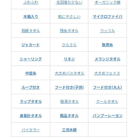
ふわふわ
毛羽落ち少ない
オーガニック綿
木箱入り
肌にやさしい
マイクロファイバ
和紙タオル
残糸タオル
ワッフル
ジャカード
さらさら
無撚糸
シャーリング
リネン
メランジタオル
中空糸
大きめバスタオル
大きめフェイス
ループ付き
フード付き(子供)
フード付き(大人)
ラップタオル
銭湯タオル
クールタオル
身長計タオル
粗品タオル
バンブーレーヨン
バイカラー
三河木綿