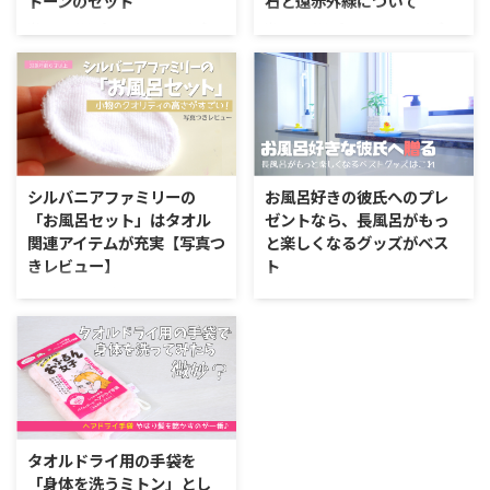
トーンのセット
石と遠赤外線について
当ページはプロモーションを含み
当ページはプロモーションを含み
ます お風呂は一日の中でも癒し
ます 最近ギフト用に取り寄せた
の時間ですよね。 心と身体を綺
SiBODYのIL-CORPO（イルコル
麗にするためにも、この時間を大
ポ）の入浴剤セット。 入浴剤も
切にしている方は多いものです。
天然の塩が使われて素敵なのです
今回はバスタイムをより上質なも
が、ミネラルバスストーンが使っ
のに進化させることができるアイ
てみてすごかったのです。 今回
テムを紹介します。 それが、IL-
は使われている天然石「遠野の角
シルバニアファミリーの
お風呂好きの彼氏へのプレ
CORPO（イルコルポ）の入浴剤
閃石」について、実はすごいもの
「お風呂セット」はタオル
ゼントなら、長風呂がもっ
なのです。 IL-CORPO（イルコル
だとわかったのでお伝えしていこ
関連アイテムが充実【写真つ
と楽しくなるグッズがベス
ポ）とはどんなブランド 今回紹
うと思います。 遠野角閃石とは
きレビュー】
ト
介するギフト向けにも使える素敵
遠野角閃石とは、岩手県遠野市で
な入浴剤は、SiBODY（シーボデ
産出される世界でも最高レベルの
幼稚園に通う娘にシルバニアファ
彼氏との関係が深くなってくる
ィ）という会社のなかでもボディ
遠赤外線の放射が確認されている
ミリーの基本セットを誕生日プレ
と、意外な趣味や生活習慣があっ
ケアを主力商品とするブランドの
特殊な天然石。 この石は数億年
ゼントに渡してからというもの、
たりするものです。 おしゃれな
イルコルポのものになります。
前に形成されたものと ...
我が家ではいつもおままごとが繰
方の場合には、美意識が意外に高
シーボディは ...
り広げられています。 最初に買
い男性も多いです。もし、彼氏が
ってあげたのはこのセット。 シ
お風呂が女子のように好きだとい
ルバニアファミリー おうち 【赤
うなら、プレゼントはお風呂関係
い屋根の大きなお家】 ハー51
のグッズが喜ばれます。 今回
タオルドライ用の手袋を
created by Rinker エポック
は、リラックス効果や美容目的の
「身体を洗うミトン」とし
(EPOCH) Amazon 楽天市場 赤い
お風呂の時間をとくに楽しんでも