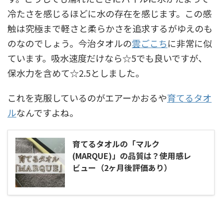
冷たさを感じるほどに水の存在を感じます。この感
触は究極まで軽さと柔らかさを追求するがゆえのも
のなのでしょう。今治タオルの
雲ごこち
に非常に似
ています。吸水速度だけなら☆5でも良いですが、
保水力を含めて☆2.5としました。
これを克服しているのがエアーかおるや
育てるタオ
ル
なんですよね。
育てるタオルの「マルク
(MARQUE)」の品質は？使用感レ
ビュー（2ヶ月後評価あり）