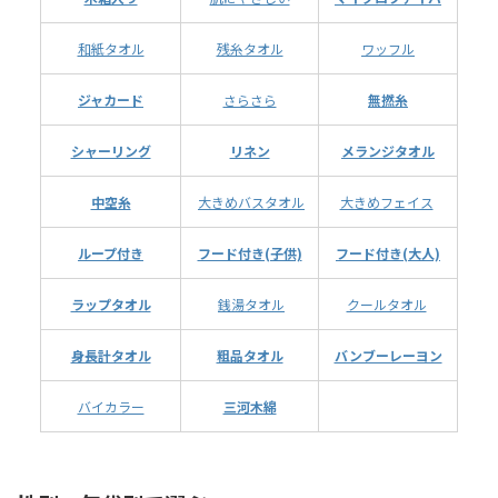
和紙タオル
残糸タオル
ワッフル
ジャカード
さらさら
無撚糸
シャーリング
リネン
メランジタオル
中空糸
大きめバスタオル
大きめフェイス
ループ付き
フード付き(子供)
フード付き(大人)
ラップタオル
銭湯タオル
クールタオル
身長計タオル
粗品タオル
バンブーレーヨン
バイカラー
三河木綿