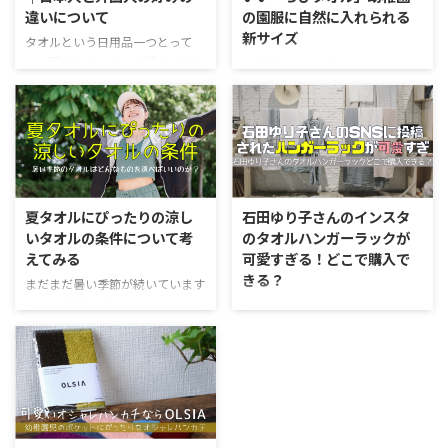
違いについて
の園服に自然に入れられる
新サイズ
タオルという日用品一つとって
も、国や文化によって好みが違う
幼稚園やこども園、小学校の子供
というのを感じます。 日本人と
にもっていかせるハンカチ。 最近
外国人がそれぞれタオルに持って
では園や学校からタオル生地で指
いる感覚の違いは、単なる素材や
定されることが増えてきていま
サイズの選好だけでなく、生活様
す。やはりしっかりお水を吸える
式、美意識に深く根ざしたものに
タオル生地は優秀。油断するとす
なります。 今回は海外と日本の
ぐに手が汚れる子供たちですか
タオルとの付き合い方の違いにつ
ら、しっかりとしたハンカチを持
夏タオルにぴったりの涼し
石田ゆり子さんのインスタ
いてみていきましょう。 日本人
たせて欲しいというが先生たちの
いタオルの条件について考
のタオルハンガーラックが
のタオル観は『機能と礼儀』 日
希望なのでしょう。 ちびタオル
えてみる
可愛すぎる！どこで購入で
本人は「柔らかさ」「吸水性」
サイズは子供にぴったり ハンカ
きる？
「肌ざわり」を非常に重視しま
チタオルというサイズも多くあり
まだまだ暑い季節が続いています
す。たとえば、今治タオルのよう
ますが、これらは25～35cm程度
ね。 お風呂に浸かるよりも、少
女優の石田ゆり子さんが2023年7
に「触れた瞬間に吸水する」性能
となることが多くやはり大人のサ
し冷たいくらいのシャワーを浴び
月に自身のインスタグラム（＠
が品質基準として定められている
イズです。 普通のハンカチサイ
た方が気持ちが良かったりする気
snowhoney3ohagi）に投稿した
のは、日本人がタオルに「快適
ズを幼稚園・保育園の園児さんが
候ですよね。実際に我が家で子供
お部屋の写真が話題になっていま
さ」と「 ...
もっていこうとすると、小さな ...
たちをお風呂に入れるときには、
す。 話題になっている理由は、お
身体を温めてから仕上げにお水を
部屋に堂々と置かれたハンガーラ
かけてあげています。 クーラー
ック。これがタオルのパーテーシ
のついたお部屋に入る瞬間の涼し
ョンのようになっていて実に美し