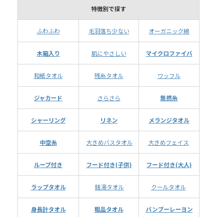
特徴別で探す
ふわふわ
毛羽落ち少ない
オーガニック綿
木箱入り
肌にやさしい
マイクロファイバ
和紙タオル
残糸タオル
ワッフル
ジャカード
さらさら
無撚糸
シャーリング
リネン
メランジタオル
中空糸
大きめバスタオル
大きめフェイス
ループ付き
フード付き(子供)
フード付き(大人)
ラップタオル
銭湯タオル
クールタオル
身長計タオル
粗品タオル
バンブーレーヨン