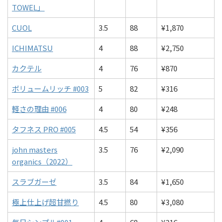
TOWEL」
CUOL
3.5
88
¥1,870
ICHIMATSU
4
88
¥2,750
カクテル
4
76
¥870
ボリュームリッチ #003
5
82
¥316
軽さの理由 #006
4
80
¥248
タフネス PRO #005
4.5
54
¥356
john masters
3.5
76
¥2,090
organics（2022）
スラブガーゼ
3.5
84
¥1,650
極上仕上げ超甘撚り
4.5
80
¥3,080