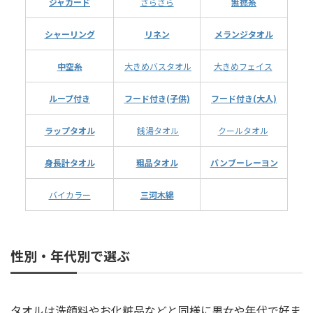
ジャカード
さらさら
無撚糸
シャーリング
リネン
メランジタオル
中空糸
大きめバスタオル
大きめフェイス
ループ付き
フード付き(子供)
フード付き(大人)
ラップタオル
銭湯タオル
クールタオル
身長計タオル
粗品タオル
バンブーレーヨン
バイカラー
三河木綿
性別・年代別で選ぶ
タオルは洗顔料やお化粧品などと同様に男女や年代で好ま