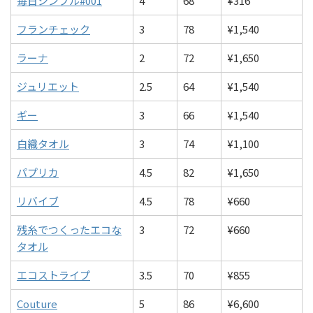
毎日シンプル#001
4
68
¥316
フランチェック
3
78
¥1,540
ラーナ
2
72
¥1,650
ジュリエット
2.5
64
¥1,540
ギー
3
66
¥1,540
白織タオル
3
74
¥1,100
パプリカ
4.5
82
¥1,650
リバイブ
4.5
78
¥660
残糸でつくったエコな
3
72
¥660
タオル
エコストライプ
3.5
70
¥855
Couture
5
86
¥6,600