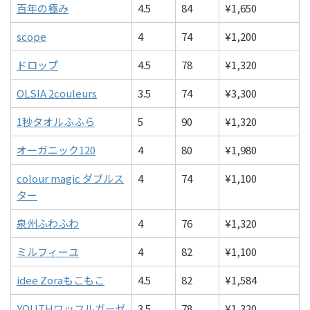
百年の極み
4.5
84
¥1,650
scope
4
74
¥1,200
ドロップ
4.5
78
¥1,320
OLSIA 2couleurs
3.5
74
¥3,300
1秒タオルふふら
5
90
¥1,320
オーガニック120
4
80
¥1,980
colour magic ダブルス
4
74
¥1,100
ター
泉州ふわふわ
4
76
¥1,320
ミルフィーユ
4
82
¥1,100
idee Zoraもこもこ
4.5
82
¥1,584
YOUTHワッフルガーゼ
3.5
78
¥1,320