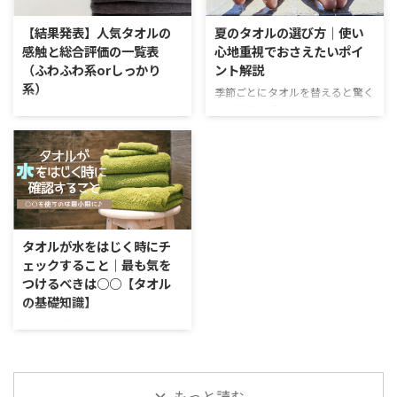
女性にぴったりの人気タオルのブ
みると、実は違う製法で作られて
ランドを紹介していきます。 女
いるタオルもあるのです。 それ
【結果発表】人気タオルの
夏のタオルの選び方｜使い
性に人気のタオルブランドにはど
が、「編みパイルのタオル」なの
感触と総合評価の一覧表
心地重視でおさえたいポイ
んなものがあるの？ 女性向けの
です。 普通のタオルが織物なの
（ふわふわ系orしっかり
ント解説
タオルとして注目のブランドを今
に対して、編み物の手法でパイル
系）
回は21個紹介します。 ぜひプレ
を作ったタオルのことです。今回
季節ごとにタオルを替えると驚く
ゼントの参考にしてみてくださ
は、織物の違いと編み物の違い、
ほど快適に過ごせるから、おすす
どのタオルがふわふわ系か知り
い。まずは、女性向けのタオルと
そしてその手法で作られるタオル
めです。数百のタオルを使ってよ
たい方に 知りたい人気タオルの
してしっかりと抑えておきたい喜
の特徴についてお伝えしていきま
うやくたどりつきました。 タオ
特徴を知ることができる一覧表で
ばれるポイントをお伝えします。
す。 まずは知っておきたい！織 ...
ルは織り方や感触でかなりのバリ
す。 自分が好きなタオルはふわ
...
エーションがあるんですよね。
ふわ系なのか、しっかり系なのか
今回は夏に心地よく過ごすための
の目安となるでしょう。もし、お
タオルの選び方・ポイントをお伝
気に入りのタオルが一覧にあれ
えしていきます。 夏のタオルに
ば、それに近い密度のものを選ぶ
タオルが水をはじく時にチ
必要な条件 夏は汗をかいてお肌
と近い特徴のものが見つかりやす
ェックすること｜最も気を
がベトつきやすいです。お風呂は
いです。同じ密度やタイプの中
つけるべきは○○【タオル
そんな汗を洗い流してくれるの
で、点数の高いものを選んでみる
の基礎知識】
で、本当に気持ちいい。 冬が温
と、吸水力や毛羽落ちの少なさの
かさを求めるのに対して、夏に求
点でより良いものに出会えると思
タオルを買って使ってみたけれ
められるのは「さっぱり」。 こ
います。 タオルのふわふわ度と
ど、なんだか水をはじく。せっか
れに尽きますよね。すると、タオ
評価結果の一覧 これまでに実際
く楽しみにしてたのに残念ですよ
ルに求められる条件は次第にわか
にタオルラボが触って採点したタ
ね。 「ブランドなのに粗悪品じ
もっと読む
っ ...
オルのさわり心地につ ...
ゃない」なんて怒りの感情が湧い