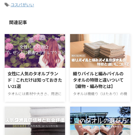
-
コスパがいい
関連記事
女性に人気のタオルブラン
織りパイルと編みパイルの
ド｜これだけは知っておきた
タオルの特徴と違いついて
い21選
【織物・編み物とは】
タオルには素材や大きさ、用途に
タオルは機織り（はたおり）の機
応じた様々な種類があります。女
械で作られるもの。タオルについ
性用のアイテム選びは、実用性と
てちょっと詳しい方なら、これは
話題性など気にするポイントがた
常識かもしれません。 実際にこ
くさん。 贈り物を考えると、ど
の方法で織物として記事になるタ
んなものを渡せばいいのかと悩ん
オルがほとんどを占めています。
でしまいますよね。 今回は特に
ただ、国内色々なタオルを探して