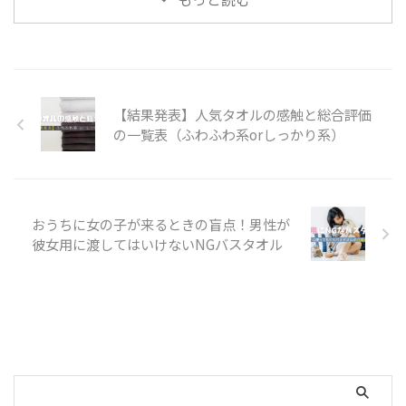
てしまう方は少なからずいらっし
ゃるようです。 今回はタオルが
水をはじく原因と対策について解
説します。 タオルが水をはじく
原因 タオルを購入して使い始め
たけれど、水の吸いが悪い。そん
【結果発表】人気タオルの感触と総合評価
なときに考えられる原因は以下で
の一覧表（ふわふわ系orしっかり系）
す。 使い始める前にお洗濯をす
る 購入して使った最初、もしく
は2回目に想像していたよりも吸
水してくれないというときには、
糸についている糊成分が落ちてい
おうちに女の子が来るときの盲点！男性が
な ...
彼女用に渡してはいけないNGバスタオル
検索